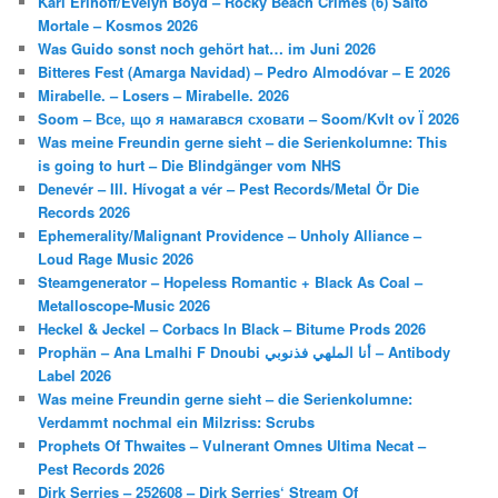
Kari Erlhoff/Evelyn Boyd – Rocky Beach Crimes (6) Salto
Mortale – Kosmos 2026
Was Guido sonst noch gehört hat… im Juni 2026
Bitteres Fest (Amarga Navidad) – Pedro Almodóvar – E 2026
Mirabelle. – Losers – Mirabelle. 2026
Soom – Все, що я намагався сховати – Soom/Kvlt ov Ї 2026
Was meine Freundin gerne sieht – die Serienkolumne: This
is going to hurt – Die Blindgänger vom NHS
Denevér – III. Hívogat a vér – Pest Records/Metal Ör Die
Records 2026
Ephemerality/Malignant Providence – Unholy Alliance –
Loud Rage Music 2026
Steamgenerator – Hopeless Romantic + Black As Coal –
Metalloscope-Music 2026
Heckel & Jeckel – Corbacs In Black – Bitume Prods 2026
Prophän – Ana Lmalhi F Dnoubi أنا الملهي فذنوبي – Antibody
Label 2026
Was meine Freundin gerne sieht – die Serienkolumne:
Verdammt nochmal ein Milzriss: Scrubs
Prophets Of Thwaites – Vulnerant Omnes Ultima Necat –
Pest Records 2026
Dirk Serries – 252608 – Dirk Serries‘ Stream Of