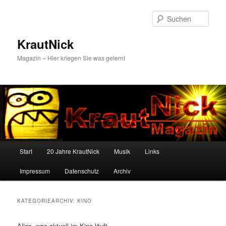
Zum
Zum
primären
sekundären
Such
Inhalt
Inhalt
springen
springen
KrautNick
Magazin – Hier kriegen Sie was gelernt
Hauptmenü
Start
20 Jahre KrautNick
Musik
Links
Impressum
Datenschutz
Archiv
KATEGORIEARCHIV:
KINO
Alles, was aktuell im Kino läuft