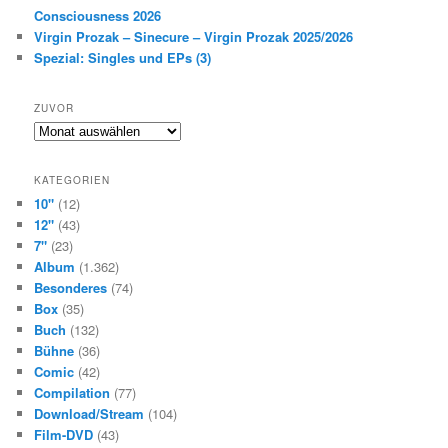
Consciousness 2026
Virgin Prozak – Sinecure – Virgin Prozak 2025/2026
Spezial: Singles und EPs (3)
ZUVOR
Zuvor
KATEGORIEN
10"
(12)
12"
(43)
7"
(23)
Album
(1.362)
Besonderes
(74)
Box
(35)
Buch
(132)
Bühne
(36)
Comic
(42)
Compilation
(77)
Download/Stream
(104)
Film-DVD
(43)