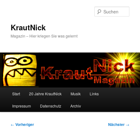
Zum
primären
Such
Inhalt
springen
KrautNick
Magazin – Hier kriegen Sie was gelernt
Hauptmenü
Start
20 Jahre KrautNick
Musik
Links
Impressum
Datenschutz
Archiv
Beitragsnavigation
←
Vorheriger
Nächster
→