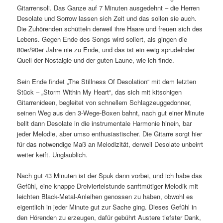
Gitarrensoli. Das Ganze auf 7 Minuten ausgedehnt – die Herren
Desolate und Sorrow lassen sich Zeit und das sollen sie auch.
Die Zuhörenden schütteln derweil ihre Haare und freuen sich des
Lebens. Gegen Ende des Songs wird soliert, als gingen die
80er/90er Jahre nie zu Ende, und das ist ein ewig sprudelnder
Quell der Nostalgie und der guten Laune, wie ich finde.
Sein Ende findet „The Stillness Of Desolation“ mit dem letzten
Stück – „Storm Within My Heart“, das sich mit kitschigen
Gitarrenideen, begleitet von schnellem Schlagzeuggedonner,
seinen Weg aus den 3-Wege-Boxen bahnt, nach gut einer Minute
bellt dann Desolate in die instrumentale Harmonie hinein, bar
jeder Melodie, aber umso enthusiastischer. Die Gitarre sorgt hier
für das notwendige Maß an Melodizität, derweil Desolate unbeirrt
weiter keift. Unglaublich.
Nach gut 43 Minuten ist der Spuk dann vorbei, und ich habe das
Gefühl, eine knappe Dreiviertelstunde sanftmütiger Melodik mit
leichten Black-Metal-Anleihen genossen zu haben, obwohl es
eigentlich in jeder Minute gut zur Sache ging. Dieses Gefühl in
den Hörenden zu erzeugen, dafür gebührt Austere tiefster Dank,