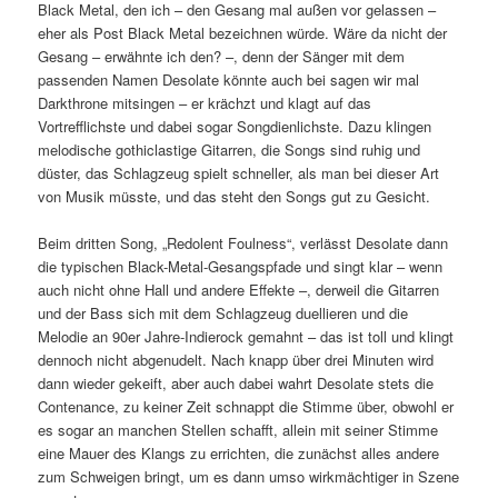
Black Metal, den ich – den Gesang mal außen vor gelassen –
eher als Post Black Metal bezeichnen würde. Wäre da nicht der
Gesang – erwähnte ich den? –, denn der Sänger mit dem
passenden Namen Desolate könnte auch bei sagen wir mal
Darkthrone mitsingen – er krächzt und klagt auf das
Vortrefflichste und dabei sogar Songdienlichste. Dazu klingen
melodische gothiclastige Gitarren, die Songs sind ruhig und
düster, das Schlagzeug spielt schneller, als man bei dieser Art
von Musik müsste, und das steht den Songs gut zu Gesicht.
Beim dritten Song, „Redolent Foulness“, verlässt Desolate dann
die typischen Black-Metal-Gesangspfade und singt klar – wenn
auch nicht ohne Hall und andere Effekte –, derweil die Gitarren
und der Bass sich mit dem Schlagzeug duellieren und die
Melodie an 90er Jahre-Indierock gemahnt – das ist toll und klingt
dennoch nicht abgenudelt. Nach knapp über drei Minuten wird
dann wieder gekeift, aber auch dabei wahrt Desolate stets die
Contenance, zu keiner Zeit schnappt die Stimme über, obwohl er
es sogar an manchen Stellen schafft, allein mit seiner Stimme
eine Mauer des Klangs zu errichten, die zunächst alles andere
zum Schweigen bringt, um es dann umso wirkmächtiger in Szene