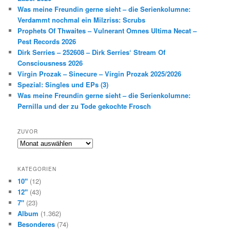
Was meine Freundin gerne sieht – die Serienkolumne:
Verdammt nochmal ein Milzriss: Scrubs
Prophets Of Thwaites – Vulnerant Omnes Ultima Necat –
Pest Records 2026
Dirk Serries – 252608 – Dirk Serries‘ Stream Of
Consciousness 2026
Virgin Prozak – Sinecure – Virgin Prozak 2025/2026
Spezial: Singles und EPs (3)
Was meine Freundin gerne sieht – die Serienkolumne:
Pernilla und der zu Tode gekochte Frosch
ZUVOR
Zuvor
KATEGORIEN
10"
(12)
12"
(43)
7"
(23)
Album
(1.362)
Besonderes
(74)