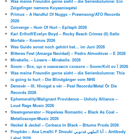
Was meine Freundin gerne sieht – die Serienkolumne: Ein
Zeigefinger namens Koyaanisqatsi
Primus – A Handful Of Nuggs – Prawnsong/ATO Records
2026
Converge – Hum Of Hurt – Epitaph 2026
Kari Erlhoff/Evelyn Boyd – Rocky Beach Crimes (6) Salto
Mortale – Kosmos 2026
Was Guido sonst noch gehört hat… im Juni 2026
Bitteres Fest (Amarga Navidad) – Pedro Almodóvar – E 2026
Mirabelle. – Losers – Mirabelle. 2026
Soom – Все, що я намагався сховати – Soom/Kvlt ov Ї 2026
Was meine Freundin gerne sieht – die Serienkolumne: This
is going to hurt – Die Blindgänger vom NHS
Denevér – III. Hívogat a vér – Pest Records/Metal Ör Die
Records 2026
Ephemerality/Malignant Providence – Unholy Alliance –
Loud Rage Music 2026
Steamgenerator – Hopeless Romantic + Black As Coal –
Metalloscope-Music 2026
Heckel & Jeckel – Corbacs In Black – Bitume Prods 2026
Prophän – Ana Lmalhi F Dnoubi أنا الملهي فذنوبي – Antibody
Label 2026