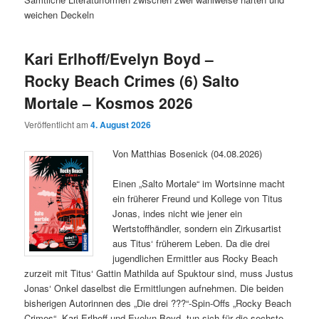
weichen Deckeln
Kari Erlhoff/Evelyn Boyd –
Rocky Beach Crimes (6) Salto
Mortale – Kosmos 2026
Veröffentlicht am
4. August 2026
Von Matthias Bosenick (04.08.2026)
Einen „Salto Mortale“ im Wortsinne macht
ein früherer Freund und Kollege von Titus
Jonas, indes nicht wie jener ein
Wertstoffhändler, sondern ein Zirkusartist
aus Titus‘ früherem Leben. Da die drei
jugendlichen Ermittler aus Rocky Beach
zurzeit mit Titus‘ Gattin Mathilda auf Spuktour sind, muss Justus
Jonas‘ Onkel daselbst die Ermittlungen aufnehmen. Die beiden
bisherigen Autorinnen des „Die drei ???“-Spin-Offs „Rocky Beach
Crimes“, Kari Erlhoff und Evelyn Boyd, tun sich für die sechste