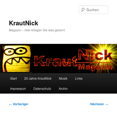
Zum
primären
Such
Inhalt
springen
KrautNick
Magazin – Hier kriegen Sie was gelernt
Hauptmenü
Start
20 Jahre KrautNick
Musik
Links
Impressum
Datenschutz
Archiv
Beitragsnavigation
←
Vorheriger
Nächster
→