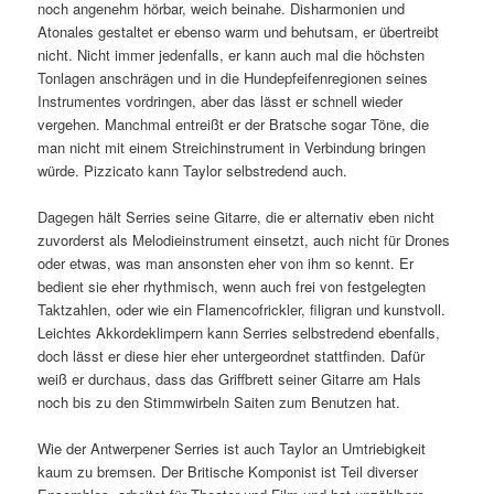
noch angenehm hörbar, weich beinahe. Disharmonien und
Atonales gestaltet er ebenso warm und behutsam, er übertreibt
nicht. Nicht immer jedenfalls, er kann auch mal die höchsten
Tonlagen anschrägen und in die Hundepfeifenregionen seines
Instrumentes vordringen, aber das lässt er schnell wieder
vergehen. Manchmal entreißt er der Bratsche sogar Töne, die
man nicht mit einem Streichinstrument in Verbindung bringen
würde. Pizzicato kann Taylor selbstredend auch.
Dagegen hält Serries seine Gitarre, die er alternativ eben nicht
zuvorderst als Melodieinstrument einsetzt, auch nicht für Drones
oder etwas, was man ansonsten eher von ihm so kennt. Er
bedient sie eher rhythmisch, wenn auch frei von festgelegten
Taktzahlen, oder wie ein Flamencofrickler, filigran und kunstvoll.
Leichtes Akkordeklimpern kann Serries selbstredend ebenfalls,
doch lässt er diese hier eher untergeordnet stattfinden. Dafür
weiß er durchaus, dass das Griffbrett seiner Gitarre am Hals
noch bis zu den Stimmwirbeln Saiten zum Benutzen hat.
Wie der Antwerpener Serries ist auch Taylor an Umtriebigkeit
kaum zu bremsen. Der Britische Komponist ist Teil diverser