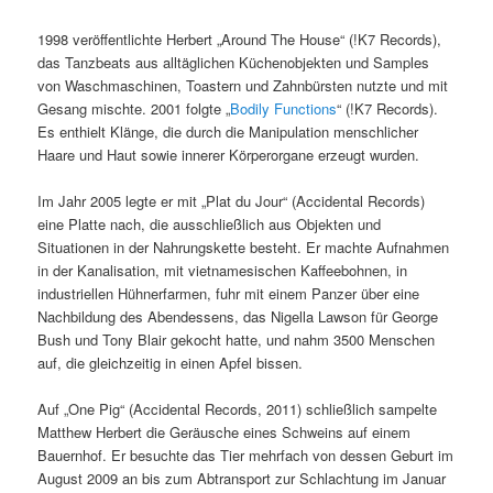
1998 veröffentlichte Herbert „Around The House“ (!K7 Records),
das Tanzbeats aus alltäglichen Küchenobjekten und Samples
von Waschmaschinen, Toastern und Zahnbürsten nutzte und mit
Gesang mischte. 2001 folgte „
Bodily Functions
“ (!K7 Records).
Es enthielt Klänge, die durch die Manipulation menschlicher
Haare und Haut sowie innerer Körperorgane erzeugt wurden.
Im Jahr 2005 legte er mit „Plat du Jour“ (Accidental Records)
eine Platte nach, die ausschließlich aus Objekten und
Situationen in der Nahrungskette besteht. Er machte Aufnahmen
in der Kanalisation, mit vietnamesischen Kaffeebohnen, in
industriellen Hühnerfarmen, fuhr mit einem Panzer über eine
Nachbildung des Abendessens, das Nigella Lawson für George
Bush und Tony Blair gekocht hatte, und nahm 3500 Menschen
auf, die gleichzeitig in einen Apfel bissen.
Auf „One Pig“ (Accidental Records, 2011) schließlich sampelte
Matthew Herbert die Geräusche eines Schweins auf einem
Bauernhof. Er besuchte das Tier mehrfach von dessen Geburt im
August 2009 an bis zum Abtransport zur Schlachtung im Januar