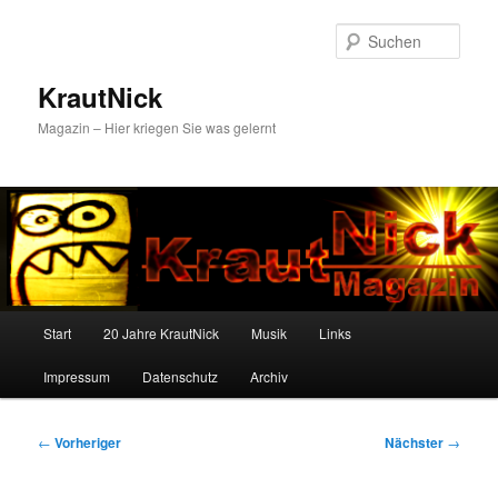
Zum
primären
Such
Inhalt
springen
KrautNick
Magazin – Hier kriegen Sie was gelernt
Hauptmenü
Start
20 Jahre KrautNick
Musik
Links
Impressum
Datenschutz
Archiv
Beitragsnavigation
←
Vorheriger
Nächster
→