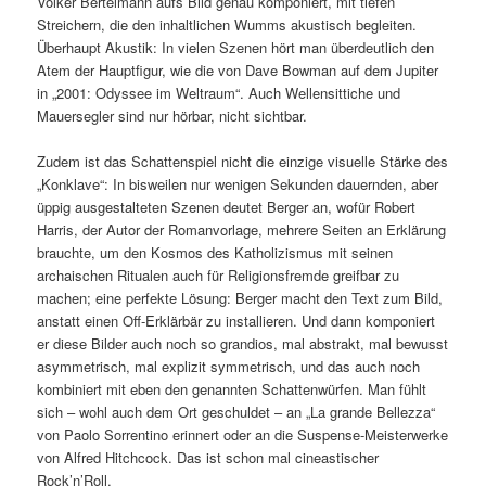
Volker Bertelmann aufs Bild genau komponiert, mit tiefen
Streichern, die den inhaltlichen Wumms akustisch begleiten.
Überhaupt Akustik: In vielen Szenen hört man überdeutlich den
Atem der Hauptfigur, wie die von Dave Bowman auf dem Jupiter
in „2001: Odyssee im Weltraum“. Auch Wellensittiche und
Mauersegler sind nur hörbar, nicht sichtbar.
Zudem ist das Schattenspiel nicht die einzige visuelle Stärke des
„Konklave“: In bisweilen nur wenigen Sekunden dauernden, aber
üppig ausgestalteten Szenen deutet Berger an, wofür Robert
Harris, der Autor der Romanvorlage, mehrere Seiten an Erklärung
brauchte, um den Kosmos des Katholizismus mit seinen
archaischen Ritualen auch für Religionsfremde greifbar zu
machen; eine perfekte Lösung: Berger macht den Text zum Bild,
anstatt einen Off-Erklärbär zu installieren. Und dann komponiert
er diese Bilder auch noch so grandios, mal abstrakt, mal bewusst
asymmetrisch, mal explizit symmetrisch, und das auch noch
kombiniert mit eben den genannten Schattenwürfen. Man fühlt
sich – wohl auch dem Ort geschuldet – an „La grande Bellezza“
von Paolo Sorrentino erinnert oder an die Suspense-Meisterwerke
von Alfred Hitchcock. Das ist schon mal cineastischer
Rock’n’Roll.