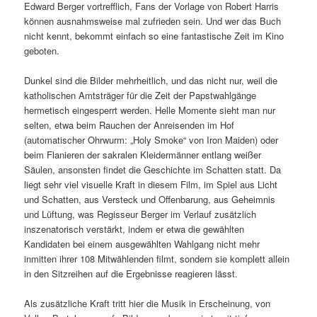
Edward Berger vortrefflich, Fans der Vorlage von Robert Harris
können ausnahmsweise mal zufrieden sein. Und wer das Buch
nicht kennt, bekommt einfach so eine fantastische Zeit im Kino
geboten.
Dunkel sind die Bilder mehrheitlich, und das nicht nur, weil die
katholischen Amtsträger für die Zeit der Papstwahlgänge
hermetisch eingesperrt werden. Helle Momente sieht man nur
selten, etwa beim Rauchen der Anreisenden im Hof
(automatischer Ohrwurm: „Holy Smoke“ von Iron Maiden) oder
beim Flanieren der sakralen Kleidermänner entlang weißer
Säulen, ansonsten findet die Geschichte im Schatten statt. Da
liegt sehr viel visuelle Kraft in diesem Film, im Spiel aus Licht
und Schatten, aus Versteck und Offenbarung, aus Geheimnis
und Lüftung, was Regisseur Berger im Verlauf zusätzlich
inszenatorisch verstärkt, indem er etwa die gewählten
Kandidaten bei einem ausgewählten Wahlgang nicht mehr
inmitten ihrer 108 Mitwählenden filmt, sondern sie komplett allein
in den Sitzreihen auf die Ergebnisse reagieren lässt.
Als zusätzliche Kraft tritt hier die Musik in Erscheinung, von