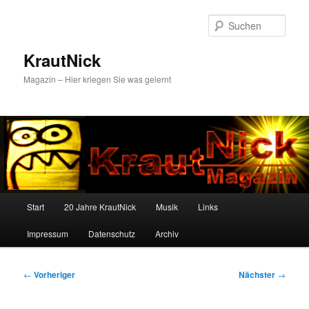
Zum
primären
Such
Inhalt
springen
KrautNick
Magazin – Hier kriegen Sie was gelernt
Hauptmenü
Start
20 Jahre KrautNick
Musik
Links
Impressum
Datenschutz
Archiv
Beitragsnavigation
←
Vorheriger
Nächster
→