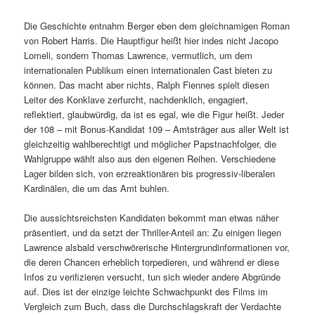
Die Geschichte entnahm Berger eben dem gleichnamigen Roman
von Robert Harris. Die Hauptfigur heißt hier indes nicht Jacopo
Lomeli, sondern Thomas Lawrence, vermutlich, um dem
internationalen Publikum einen internationalen Cast bieten zu
können. Das macht aber nichts, Ralph Fiennes spielt diesen
Leiter des Konklave zerfurcht, nachdenklich, engagiert,
reflektiert, glaubwürdig, da ist es egal, wie die Figur heißt. Jeder
der 108 – mit Bonus-Kandidat 109 – Amtsträger aus aller Welt ist
gleichzeitig wahlberechtigt und möglicher Papstnachfolger, die
Wahlgruppe wählt also aus den eigenen Reihen. Verschiedene
Lager bilden sich, von erzreaktionären bis progressiv-liberalen
Kardinälen, die um das Amt buhlen.
Die aussichtsreichsten Kandidaten bekommt man etwas näher
präsentiert, und da setzt der Thriller-Anteil an: Zu einigen liegen
Lawrence alsbald verschwörerische Hintergrundinformationen vor,
die deren Chancen erheblich torpedieren, und während er diese
Infos zu verifizieren versucht, tun sich wieder andere Abgründe
auf. Dies ist der einzige leichte Schwachpunkt des Films im
Vergleich zum Buch, dass die Durchschlagskraft der Verdachte