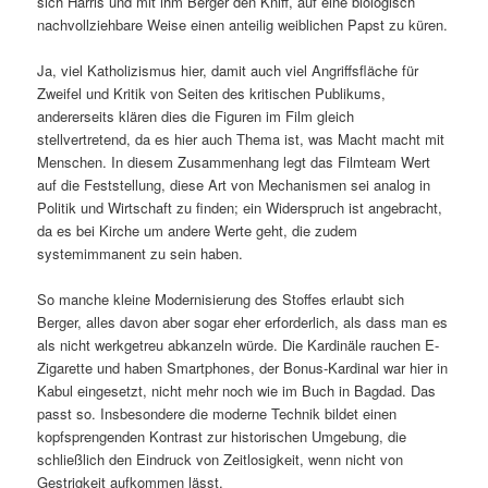
sich Harris und mit ihm Berger den Kniff, auf eine biologisch
nachvollziehbare Weise einen anteilig weiblichen Papst zu küren.
Ja, viel Katholizismus hier, damit auch viel Angriffsfläche für
Zweifel und Kritik von Seiten des kritischen Publikums,
andererseits klären dies die Figuren im Film gleich
stellvertretend, da es hier auch Thema ist, was Macht macht mit
Menschen. In diesem Zusammenhang legt das Filmteam Wert
auf die Feststellung, diese Art von Mechanismen sei analog in
Politik und Wirtschaft zu finden; ein Widerspruch ist angebracht,
da es bei Kirche um andere Werte geht, die zudem
systemimmanent zu sein haben.
So manche kleine Modernisierung des Stoffes erlaubt sich
Berger, alles davon aber sogar eher erforderlich, als dass man es
als nicht werkgetreu abkanzeln würde. Die Kardinäle rauchen E-
Zigarette und haben Smartphones, der Bonus-Kardinal war hier in
Kabul eingesetzt, nicht mehr noch wie im Buch in Bagdad. Das
passt so. Insbesondere die moderne Technik bildet einen
kopfsprengenden Kontrast zur historischen Umgebung, die
schließlich den Eindruck von Zeitlosigkeit, wenn nicht von
Gestrigkeit aufkommen lässt.