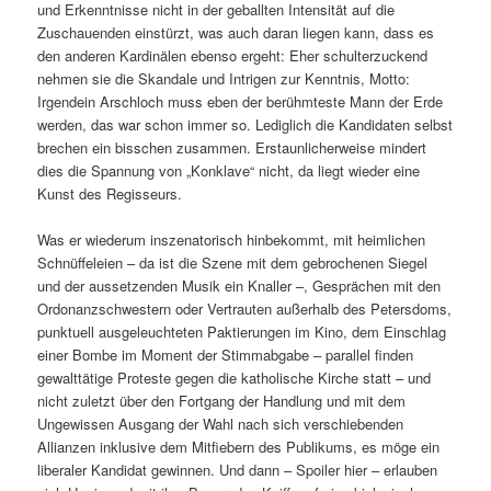
und Erkenntnisse nicht in der geballten Intensität auf die
Zuschauenden einstürzt, was auch daran liegen kann, dass es
den anderen Kardinälen ebenso ergeht: Eher schulterzuckend
nehmen sie die Skandale und Intrigen zur Kenntnis, Motto:
Irgendein Arschloch muss eben der berühmteste Mann der Erde
werden, das war schon immer so. Lediglich die Kandidaten selbst
brechen ein bisschen zusammen. Erstaunlicherweise mindert
dies die Spannung von „Konklave“ nicht, da liegt wieder eine
Kunst des Regisseurs.
Was er wiederum inszenatorisch hinbekommt, mit heimlichen
Schnüffeleien – da ist die Szene mit dem gebrochenen Siegel
und der aussetzenden Musik ein Knaller –, Gesprächen mit den
Ordonanzschwestern oder Vertrauten außerhalb des Petersdoms,
punktuell ausgeleuchteten Paktierungen im Kino, dem Einschlag
einer Bombe im Moment der Stimmabgabe – parallel finden
gewalttätige Proteste gegen die katholische Kirche statt – und
nicht zuletzt über den Fortgang der Handlung und mit dem
Ungewissen Ausgang der Wahl nach sich verschiebenden
Allianzen inklusive dem Mitfiebern des Publikums, es möge ein
liberaler Kandidat gewinnen. Und dann – Spoiler hier – erlauben