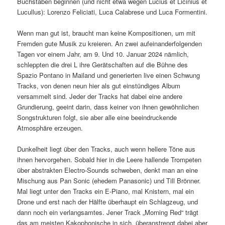
Buchstaben beginnen (und nicht etwa wegen Lucius et Licinius et
Lucullus): Lorenzo Feliciati, Luca Calabrese und Luca Formentini.
Wenn man gut ist, braucht man keine Kompositionen, um mit
Fremden gute Musik zu kreieren. An zwei aufeinanderfolgenden
Tagen vor einem Jahr, am 9. Und 10. Januar 2024 nämlich,
schleppten die drei L ihre Gerätschaften auf die Bühne des
Spazio Pontano in Mailand und generierten live einen Schwung
Tracks, von denen neun hier als gut einstündiges Album
versammelt sind. Jeder der Tracks hat dabei eine andere
Grundierung, geeint darin, dass keiner von ihnen gewöhnlichen
Songstrukturen folgt, sie aber alle eine beeindruckende
Atmosphäre erzeugen.
Dunkelheit liegt über den Tracks, auch wenn hellere Töne aus
ihnen hervorgehen. Sobald hier in die Leere hallende Trompeten
über abstrakten Electro-Sounds schweben, denkt man an eine
Mischung aus Pan Sonic (ehedem Panasonic) und Till Brönner.
Mal liegt unter den Tracks ein E-Piano, mal Knistern, mal ein
Drone und erst nach der Hälfte überhaupt ein Schlagzeug, und
dann noch ein verlangsamtes. Jener Track „Morning Red“ trägt
das am meisten Kakophonische in sich, überanstrengt dabei aber