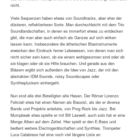
nicht.
Viele Sequenzen haben etwas von Soundtracks, aber eher der
düsteren, reflektierteren Sorte. Man durchschleicht mit dem Trio
Soundlandschaften, in denen es immerfort etwas zu entdecken
gibt, die man aber auch einfach als Ganzes auf sich wirken
lassen kann. Insbesondere die ätherischen Blasinstrumente
erwecken den Eindruck ferner Lebewesen, von denen man sich
nicht sicher sein kann, ob sie einem wohlgesonnen sind oder ob
sie klagen oder ob sie Hilfe brauchen. Und gerade aus den
Bläsern ergibt sich außerdem die Idee von Jazz, der mit den
abstrakten IDM-Sounds, noisy Soundscapes oder
Synthiepluckern einhergeht.
Nun sind alle drei Beteiligten alte Hasen. Der Römer Lorenzo
Feliciati etwa hat einen Namen als Bassist, als der er diverse
Bands und Projekte anleitete, von Prog Rock bis Jazz. Bei
Mumpbeak etwa spielte er mit Bill Laswell, auch solo hat er eine
Menge Alben auf dem Zettel. Hier spielt er den E-Bass und
bedient weitere Electrogerätschaften und Synthies. Trompeter
Luca Calabrese hat eine noch viel längere Liste an