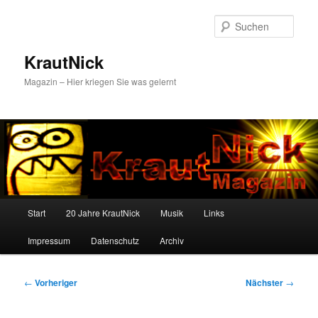
Zum
primären
Such
Inhalt
springen
KrautNick
Magazin – Hier kriegen Sie was gelernt
Hauptmenü
Start
20 Jahre KrautNick
Musik
Links
Impressum
Datenschutz
Archiv
Beitragsnavigation
←
Vorheriger
Nächster
→