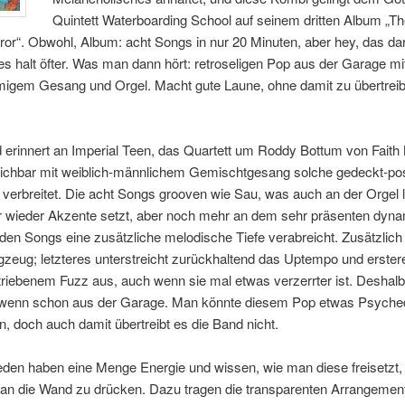
Quintett Waterboarding School auf seinem dritten Album „The
ror“. Obwohl, Album: acht Songs in nur 20 Minuten, aber hey, das dar
s halt öfter. Was man dann hört: retroseligen Pop aus der Garage mi
igem Gesang und Orgel. Macht gute Laune, ohne damit zu übertreib
 erinnert an Imperial Teen, das Quartett um Roddy Bottum von Faith
eichbar mit weiblich-männlichem Gemischtgesang solche gedeckt-pos
erbreitet. Die acht Songs grooven wie Sau, was auch an der Orgel li
r wieder Akzente setzt, aber noch mehr an dem sehr präsenten dyn
den Songs eine zusätzliche melodische Tiefe verabreicht. Zusätzlich 
gzeug; letzteres unterstreicht zurückhaltend das Uptempo und erste
riebenem Fuzz aus, auch wenn sie mal etwas verzerrter ist. Deshal
 wenn schon aus der Garage. Man könnte diesem Pop etwas Psyche
en, doch auch damit übertreibt es die Band nicht.
den haben eine Menge Energie und wissen, wie man diese freisetzt,
an die Wand zu drücken. Dazu tragen die transparenten Arrangements