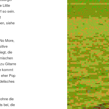
 Little
f so sein.
t
en, siehe
 No More,
itive
egt, die
amischen
zu Gitarre
re kommt
b eher Pop
delisches
 ohne die
 bei, die