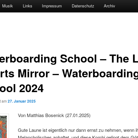
Musik
Links
Impressum
Datenschutz
Archiv
erboarding School – The Li
rts Mirror – Waterboardin
ool 2024
ht am
27. Januar 2025
Von Matthias Bosenick (27.01.2025)
Gute Laune ist eigentlich nur dann ernst zu nehmen, wenn i
Melancholisches anhaftet, und diese Kombi gelingt dem Gö