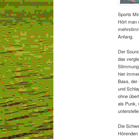
Sports Mir
Hört man e
mehrstimm
Anfang.
Der Sound
das vergl
Stimmung v
hier imme
Bass, der 
und Schla
ohne übert
als Punk,
unterstell
Die Schwe
Hörenden 