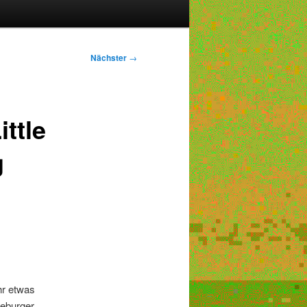
Nächster
→
ttle
g
hr etwas
teburger