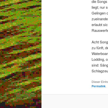
die Songs 
liegt; nur
Gelingen d
zueinande
erlaubt si
Rauswerfe
Acht Songs
zu fünft,
Waterboar
Lodding, o
sind: Säng
Schlagzeu
Dieser Eint
Permalink
.