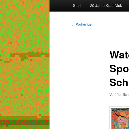
Hauptmenü
Start
20 Jahre KrautNick
Beitragsnavigation
←
Vorheriger
Wat
Spo
Sch
Veröffentlic