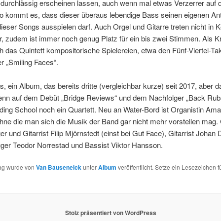
durchlässig erscheinen lassen, auch wenn mal etwas Verzerrer auf d
 so kommt es, dass dieser überaus lebendige Bass seinen eigenen An
ieser Songs ausspielen darf. Auch Orgel und Gitarre treten nicht in 
r, zudem ist immer noch genug Platz für ein bis zwei Stimmen. Als 
ch das Quintett kompositorische Spielereien, etwa den Fünf-Viertel-Ta
r „Smiling Faces“.
, ein Album, das bereits dritte (vergleichbar kurze) seit 2017, aber d
 denn auf dem Debüt „Bridge Reviews“ und dem Nachfolger „Back Ru
ding School noch ein Quartett. Neu an Water-Bord ist Organistin Am
hne die man sich die Musik der Band gar nicht mehr vorstellen mag.
er und Gitarrist Filip Mjörnstedt (einst bei Gut Face), Gitarrist Johan
ger Teodor Norrestad und Bassist Viktor Hansson.
rag wurde von
Van Bauseneick
unter
Album
veröffentlicht. Setze ein Lesezeichen f
Stolz präsentiert von WordPress