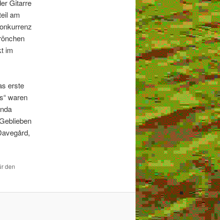
er Gitarre
teil am
Konkurrenz
Krönchen
kt im
as erste
bs“ waren
anda
 Geblieben
 Davegård,
ür den