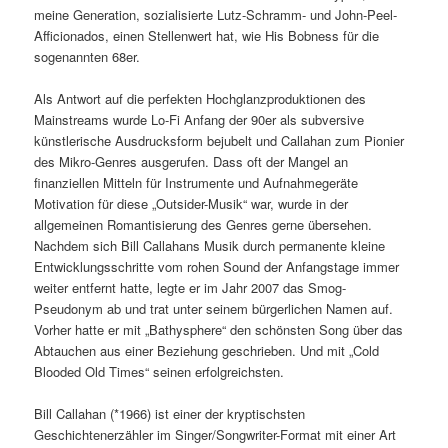
meine Generation, sozialisierte Lutz-Schramm- und John-Peel-
Afficionados, einen Stellenwert hat, wie His Bobness für die
sogenannten 68er.
Als Antwort auf die perfekten Hochglanzproduktionen des
Mainstreams wurde Lo-Fi Anfang der 90er als subversive
künstlerische Ausdrucksform bejubelt und Callahan zum Pionier
des Mikro-Genres ausgerufen. Dass oft der Mangel an
finanziellen Mitteln für Instrumente und Aufnahmegeräte
Motivation für diese „Outsider-Musik“ war, wurde in der
allgemeinen Romantisierung des Genres gerne übersehen.
Nachdem sich Bill Callahans Musik durch permanente kleine
Entwicklungsschritte vom rohen Sound der Anfangstage immer
weiter entfernt hatte, legte er im Jahr 2007 das Smog-
Pseudonym ab und trat unter seinem bürgerlichen Namen auf.
Vorher hatte er mit „Bathysphere“ den schönsten Song über das
Abtauchen aus einer Beziehung geschrieben. Und mit „Cold
Blooded Old Times“ seinen erfolgreichsten.
Bill Callahan (*1966) ist einer der kryptischsten
Geschichtenerzähler im Singer/Songwriter-Format mit einer Art