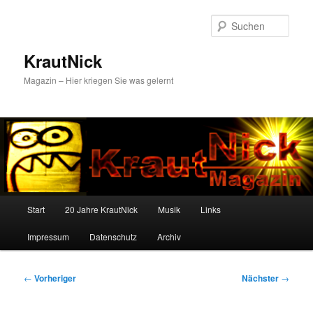
Zum
primären
Such
Inhalt
springen
KrautNick
Magazin – Hier kriegen Sie was gelernt
Hauptmenü
Start
20 Jahre KrautNick
Musik
Links
Impressum
Datenschutz
Archiv
Beitragsnavigation
←
Vorheriger
Nächster
→