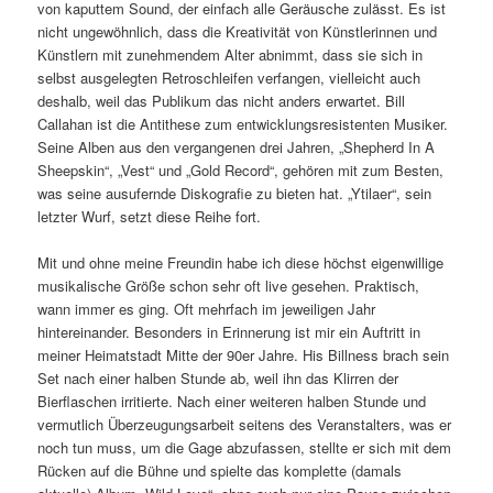
von kaputtem Sound, der einfach alle Geräusche zulässt. Es ist
nicht ungewöhnlich, dass die Kreativität von Künstlerinnen und
Künstlern mit zunehmendem Alter abnimmt, dass sie sich in
selbst ausgelegten Retroschleifen verfangen, vielleicht auch
deshalb, weil das Publikum das nicht anders erwartet. Bill
Callahan ist die Antithese zum entwicklungsresistenten Musiker.
Seine Alben aus den vergangenen drei Jahren, „Shepherd In A
Sheepskin“, „Vest“ und „Gold Record“, gehören mit zum Besten,
was seine ausufernde Diskografie zu bieten hat. „Ytilaer“, sein
letzter Wurf, setzt diese Reihe fort.
Mit und ohne meine Freundin habe ich diese höchst eigenwillige
musikalische Größe schon sehr oft live gesehen. Praktisch,
wann immer es ging. Oft mehrfach im jeweiligen Jahr
hintereinander. Besonders in Erinnerung ist mir ein Auftritt in
meiner Heimatstadt Mitte der 90er Jahre. His Billness brach sein
Set nach einer halben Stunde ab, weil ihn das Klirren der
Bierflaschen irritierte. Nach einer weiteren halben Stunde und
vermutlich Überzeugungsarbeit seitens des Veranstalters, was er
noch tun muss, um die Gage abzufassen, stellte er sich mit dem
Rücken auf die Bühne und spielte das komplette (damals