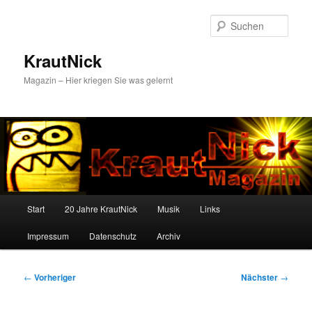
Zum
primären
Such
Inhalt
springen
KrautNick
Magazin – Hier kriegen Sie was gelernt
Hauptmenü
Start
20 Jahre KrautNick
Musik
Links
Impressum
Datenschutz
Archiv
Beitragsnavigation
←
Vorheriger
Nächster
→