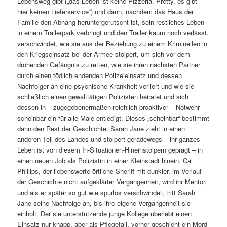
Lebensweg gibt („das Leben ist keine Pizzeria, Pretty, es gibt
hier keinen Lieferservice“) und dann, nachdem das Haus der
Familie den Abhang heruntergerutscht ist, sein restliches Leben
in einem Trailerpark verbringt und den Trailer kaum noch verlässt,
verschwindet, wie sie aus der Beziehung zu einem Kriminellen in
den Kriegseinsatz bei der Armee stolpert, um sich vor dem
drohenden Gefängnis zu retten, wie sie ihren nächsten Partner
durch einen tödlich endenden Polizeieinsatz und dessen
Nachfolger an eine psychische Krankheit verliert und wie sie
schließlich einen gewalttätigen Polizisten heiratet und sich
dessen in – zugegebenermaßen reichlich proaktiver – Notwehr
scheinbar ein für alle Male entledigt. Dieses „scheinbar“ bestimmt
dann den Rest der Geschichte: Sarah Jane zieht in einen
anderen Teil des Landes und stolpert geradewegs – ihr ganzes
Leben ist von diesem In-Situationen-Hineinstolpern geprägt – in
einen neuen Job als Polizistin in einer Kleinstadt hinein. Cal
Phillips, der liebenswerte örtliche Sheriff mit dunkler, im Verlauf
der Geschichte nicht aufgeklärter Vergangenheit, wird ihr Mentor,
und als er später so gut wie spurlos verschwindet, tritt Sarah
Jane seine Nachfolge an, bis ihre eigene Vergangenheit sie
einholt. Der sie unterstützende junge Kollege überlebt einen
Einsatz nur knapp, aber als Pflegefall, vorher geschieht ein Mord