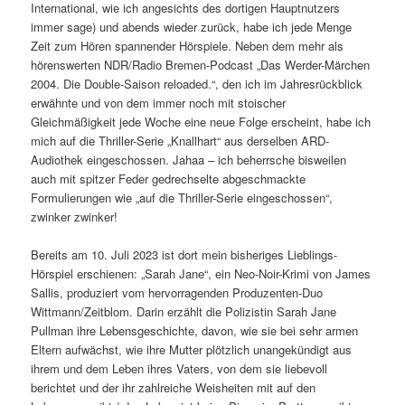
International, wie ich angesichts des dortigen Hauptnutzers
immer sage) und abends wieder zurück, habe ich jede Menge
Zeit zum Hören spannender Hörspiele. Neben dem mehr als
hörenswerten NDR/Radio Bremen-Podcast „Das Werder-Märchen
2004. Die Double-Saison reloaded.“, den ich im Jahresrückblick
erwähnte und von dem immer noch mit stoischer
Gleichmäßigkeit jede Woche eine neue Folge erscheint, habe ich
mich auf die Thriller-Serie „Knallhart“ aus derselben ARD-
Audiothek eingeschossen. Jahaa – ich beherrsche bisweilen
auch mit spitzer Feder gedrechselte abgeschmackte
Formulierungen wie „auf die Thriller-Serie eingeschossen“,
zwinker zwinker!
Bereits am 10. Juli 2023 ist dort mein bisheriges Lieblings-
Hörspiel erschienen: „Sarah Jane“, ein Neo-Noir-Krimi von James
Sallis, produziert vom hervorragenden Produzenten-Duo
Wittmann/Zeitblom. Darin erzählt die Polizistin Sarah Jane
Pullman ihre Lebensgeschichte, davon, wie sie bei sehr armen
Eltern aufwächst, wie ihre Mutter plötzlich unangekündigt aus
ihrem und dem Leben ihres Vaters, von dem sie liebevoll
berichtet und der ihr zahlreiche Weisheiten mit auf den