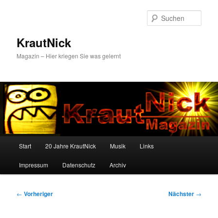
Zum
primären
Such
Inhalt
springen
KrautNick
Magazin – Hier kriegen Sie was gelernt
Hauptmenü
Start
20 Jahre KrautNick
Musik
Links
Impressum
Datenschutz
Archiv
Beitragsnavigation
←
Vorheriger
Nächster
→