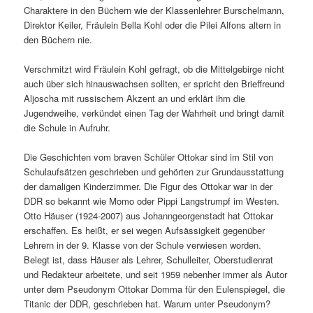
Charaktere in den Büchern wie der Klassenlehrer Burschelmann,
Direktor Keiler, Fräulein Bella Kohl oder die Pilei Alfons altern in
den Büchern nie.
Verschmitzt wird Fräulein Kohl gefragt, ob die Mittelgebirge nicht
auch über sich hinauswachsen sollten, er spricht den Brieffreund
Aljoscha mit russischem Akzent an und erklärt ihm die
Jugendweihe, verkündet einen Tag der Wahrheit und bringt damit
die Schule in Aufruhr.
Die Geschichten vom braven Schüler Ottokar sind im Stil von
Schulaufsätzen geschrieben und gehörten zur Grundausstattung
der damaligen Kinderzimmer. Die Figur des Ottokar war in der
DDR so bekannt wie Momo oder Pippi Langstrumpf im Westen.
Otto Häuser (1924-2007) aus Johanngeorgenstadt hat Ottokar
erschaffen. Es heißt, er sei wegen Aufsässigkeit gegenüber
Lehrern in der 9. Klasse von der Schule verwiesen worden.
Belegt ist, dass Häuser als Lehrer, Schulleiter, Oberstudienrat
und Redakteur arbeitete, und seit 1959 nebenher immer als Autor
unter dem Pseudonym Ottokar Domma für den Eulenspiegel, die
Titanic der DDR, geschrieben hat. Warum unter Pseudonym?