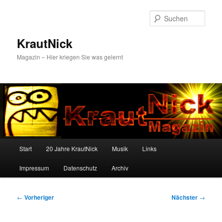
Zum
primären
Such
Inhalt
springen
KrautNick
Magazin – Hier kriegen Sie was gelernt
Hauptmenü
Start
20 Jahre KrautNick
Musik
Links
Impressum
Datenschutz
Archiv
Beitragsnavigation
←
Vorheriger
Nächster
→