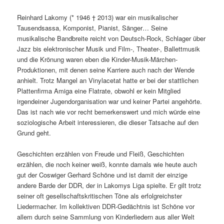
Reinhard Lakomy (* 1946 † 2013) war ein musikalischer
Tausendsassa, Komponist, Pianist, Sänger… Seine
musikalische Bandbreite reicht von Deutsch-Rock, Schlager über
Jazz bis elektronischer Musik und Film-, Theater-, Ballettmusik
und die Krönung waren eben die Kinder-Musik-Märchen-
Produktionen, mit denen seine Karriere auch nach der Wende
anhielt. Trotz Mangel an Vinylacetat hatte er bei der stattlichen
Plattenfirma Amiga eine Flatrate, obwohl er kein Mitglied
irgendeiner Jugendorganisation war und keiner Partei angehörte.
Das ist nach wie vor recht bemerkenswert und mich würde eine
soziologische Arbeit interessieren, die dieser Tatsache auf den
Grund geht.
Geschichten erzählen von Freude und Fleiß, Geschichten
erzählen, die noch keiner weiß, konnte damals wie heute auch
gut der Coswiger Gerhard Schöne und ist damit der einzige
andere Barde der DDR, der in Lakomys Liga spielte. Er gilt trotz
seiner oft gesellschaftskritischen Töne als erfolgreichster
Liedermacher. Im kollektiven DDR-Gedächtnis ist Schöne vor
allem durch seine Sammlung von Kinderliedern aus aller Welt