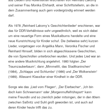
und seiner Frau Monika Ehrhardt, einer Schriftstellerin, an die in
dem Zusammenhang auch gern vordergründig erinnert werden
darf.
Als 1978 „Reinhard Lakomy’s Geschichtenlieder“ erschienen, war
das für DDR-Verhältnisse sehr ungewöhnlich, weil es sich dabei
um eine neuartige Form eines Musikalbums handelte und eine
neue Kunstrichtung für Kinder schuf. Die (teilweise sehr) kurzen
Lieder, vorgetragen von Angelika Mann, Veronika Fischer und
Reinhard Himself, bilden in sich abgeschlossene Geschichten,
die von Sprechrollen unterbrochen wurden. Und jedes Lied war an
eine andere Musikrichtung angelehnt. 1980 folgten „Der
Traumzauberbaum“, dann „Mimmelitt, das Stadtkaninchen“
(1984), „Schlapps und Schlumbo“ (1986) und „Der Wolkenstein“
(1989). Allesamt Klassiker einer Kindheit in der DDR.
Songs wie das „Lied vom Fliegen“, „Der Eierbecher“, „Ich bin
doch kein Schneemann“ oder „Morgenmuffelfrühsport“ kann
meine Freundin und so ziemlich jeder mitsingen, der in den 80ern
zwischen Saßnitz und Suhl groß geworden ist, und auch auf
deren Kinder heute trifft das zu.