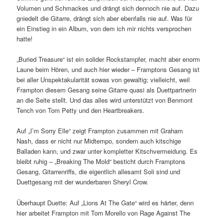
Volumen und Schmackes und drängt sich dennoch nie auf. Dazu
gniedelt die Gitarre, drängt sich aber ebenfalls nie auf. Was für
ein Einstieg in ein Album, von dem ich mir nichts versprochen
hatte!
„Buried Treasure“ ist ein solider Rockstampfer, macht aber enorm
Laune beim Hören, und auch hier wieder – Framptons Gesang ist
bei aller Unspektakularität sowas von gewaltig; vielleicht, weil
Frampton diesem Gesang seine Gitarre quasi als Duettpartnerin
an die Seite stellt. Und das alles wird unterstützt von Benmont
Tench von Tom Petty und den Heartbreakers.
Auf „I’m Sorry Elle“ zeigt Frampton zusammen mit Graham
Nash, dass er nicht nur Midtempo, sondern auch kitschige
Balladen kann, und zwar unter kompletter Kitschvermeidung. Es
bleibt ruhig – „Breaking The Mold“ besticht durch Framptons
Gesang, Gitarrenriffs, die eigentlich allesamt Soli sind und
Duettgesang mit der wunderbaren Sheryl Crow.
Überhaupt Duette: Auf „Lions At The Gate“ wird es härter, denn
hier arbeitet Frampton mit Tom Morello von Rage Against The