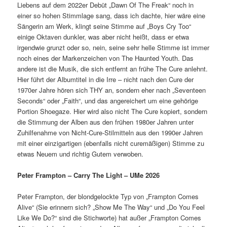
Liebens auf dem 2022er Debüt „Dawn Of The Freak“ noch in
einer so hohen Stimmlage sang, dass ich dachte, hier wäre eine
Sängerin am Werk, klingt seine Stimme auf „Boys Cry Too“
einige Oktaven dunkler, was aber nicht heißt, dass er etwa
irgendwie grunzt oder so, nein, seine sehr helle Stimme ist immer
noch eines der Markenzeichen von The Haunted Youth. Das
andere ist die Musik, die sich entfernt an frühe The Cure anlehnt.
Hier führt der Albumtitel in die Irre – nicht nach den Cure der
1970er Jahre hören sich THY an, sondern eher nach „Seventeen
Seconds“ oder „Faith“, und das angereichert um eine gehörige
Portion Shoegaze. Hier wird also nicht The Cure kopiert, sondern
die Stimmung der Alben aus den frühen 1980er Jahren unter
Zuhilfenahme von Nicht-Cure-Stilmitteln aus den 1990er Jahren
mit einer einzigartigen (ebenfalls nicht curemäßigen) Stimme zu
etwas Neuem und richtig Gutem verwoben.
Peter Frampton – Carry
T
he Light – UMe 2026
Peter Frampton, der blondgelockte Typ von „Frampton Comes
Alive“ (Sie erinnern sich? „Show Me The Way“ und „Do You Feel
Like We Do?“ sind die Stichworte) hat außer „Frampton Comes