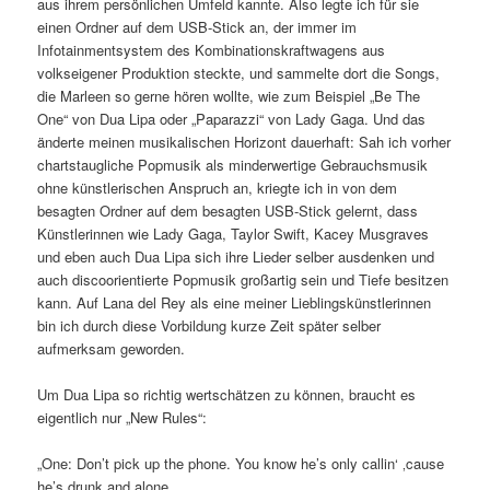
aus ihrem persönlichen Umfeld kannte. Also legte ich für sie
einen Ordner auf dem USB-Stick an, der immer im
Infotainmentsystem des Kombinationskraftwagens aus
volkseigener Produktion steckte, und sammelte dort die Songs,
die Marleen so gerne hören wollte, wie zum Beispiel „Be The
One“ von Dua Lipa oder „Paparazzi“ von Lady Gaga. Und das
änderte meinen musikalischen Horizont dauerhaft: Sah ich vorher
chartstaugliche Popmusik als minderwertige Gebrauchsmusik
ohne künstlerischen Anspruch an, kriegte ich in von dem
besagten Ordner auf dem besagten USB-Stick gelernt, dass
Künstlerinnen wie Lady Gaga, Taylor Swift, Kacey Musgraves
und eben auch Dua Lipa sich ihre Lieder selber ausdenken und
auch discoorientierte Popmusik großartig sein und Tiefe besitzen
kann. Auf Lana del Rey als eine meiner Lieblingskünstlerinnen
bin ich durch diese Vorbildung kurze Zeit später selber
aufmerksam geworden.
Um Dua Lipa so richtig wertschätzen zu können, braucht es
eigentlich nur „New Rules“:
„One: Don’t pick up the phone. You know he’s only callin‘ ‚cause
he’s drunk and alone.