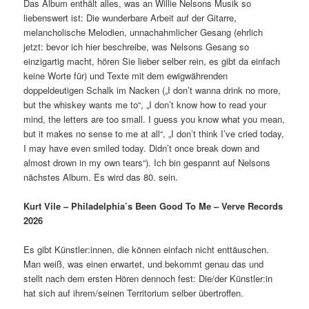
Das Album enthält alles, was an Willie Nelsons Musik so
liebenswert ist: Die wunderbare Arbeit auf der Gitarre,
melancholische Melodien, unnachahmlicher Gesang (ehrlich
jetzt: bevor ich hier beschreibe, was Nelsons Gesang so
einzigartig macht, hören Sie lieber selber rein, es gibt da einfach
keine Worte für) und Texte mit dem ewigwährenden
doppeldeutigen Schalk im Nacken („I don’t wanna drink no more,
but the whiskey wants me to“, „I don’t know how to read your
mind, the letters are too small. I guess you know what you mean,
but it makes no sense to me at all“, „I don’t think I’ve cried today,
I may have even smiled today. Didn’t once break down and
almost drown in my own tears“). Ich bin gespannt auf Nelsons
nächstes Album. Es wird das 80. sein.
Kurt Vile – Philadelphia’s
B
een
G
ood
T
o
M
e – Verve Records
2026
Es gibt Künstler:innen, die können einfach nicht enttäuschen.
Man weiß, was einen erwartet, und bekommt genau das und
stellt nach dem ersten Hören dennoch fest: Die/der Künstler:in
hat sich auf ihrem/seinen Territorium selber übertroffen.