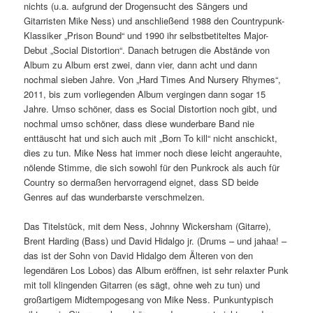
nichts (u.a. aufgrund der Drogensucht des Sängers und
Gitarristen Mike Ness) und anschließend 1988 den Countrypunk-
Klassiker „Prison Bound“ und 1990 ihr selbstbetiteltes Major-
Debut „Social Distortion“. Danach betrugen die Abstände von
Album zu Album erst zwei, dann vier, dann acht und dann
nochmal sieben Jahre. Von „Hard Times And Nursery Rhymes“,
2011, bis zum vorliegenden Album vergingen dann sogar 15
Jahre. Umso schöner, dass es Social Distortion noch gibt, und
nochmal umso schöner, dass diese wunderbare Band nie
enttäuscht hat und sich auch mit „Born To kill“ nicht anschickt,
dies zu tun. Mike Ness hat immer noch diese leicht angerauhte,
nölende Stimme, die sich sowohl für den Punkrock als auch für
Country so dermaßen hervorragend eignet, dass SD beide
Genres auf das wunderbarste verschmelzen.
Das Titelstück, mit dem Ness, Johnny Wickersham (Gitarre),
Brent Harding (Bass) und David Hidalgo jr. (Drums – und jahaa! –
das ist der Sohn von David Hidalgo dem Älteren von den
legendären Los Lobos) das Album eröffnen, ist sehr relaxter Punk
mit toll klingenden Gitarren (es sägt, ohne weh zu tun) und
großartigem Midtempogesang von Mike Ness. Punkuntypisch