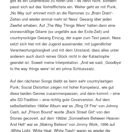
gibt es ein Gitarrensolo zu hören und – es nervt nicht, sondern
passt sich auf das Vortrefflichste ein. Weiter geht es mit Punk,
„No Way out“ erinnert mich an die Ramones zu „Brain Drain“-
Zeiten und wieder einmal mehr ist Ness’ Gesang über jeden
Zweifel erhaben. Auf „The Way Things Were“ halten dann eine
stonesmäßige Gitarre (so ungefähr aus der Exile-Zeit) und
countryrockiger Gesang Einzug, der super zum Text passt. Ness
setzt sich hier mit der Jugend auseinander, mit jugendlicher
Verantwortungslosigkeit und mit dem Umstand, dass alles unter
anderem auch durch reines Glück nicht in der Katastrophe
geendet ist. Soweit meine Interpretation. „And we said, ‚Goodbye‘
to the way things were“ ist ein prima Schlusssatz.
Auf den nächsten Songs bleibt es beim sehr countrylastigen
Punk; Social Distortion zeigen mit hoher Kompetenz, wie gut
diese beiden Genres zusammenpassen, und dann kommt – eine
alte SD-Tradition – eine richtig gute Coverversion. Auf dem
selbstbetitelten 1990er Album war es „Ring Of Fire“ von Johnny
Cash, auf „Prison Bound“ wurde „Back Street Girl“ von den
Stones gecovert, auf dem 1992er „Somewhere Between Heaven
And Hell“ war es „Making Believe“ von Jimmy Work, 1996 auf
„White Light, White Heat, White Trash“ waren es wieder die