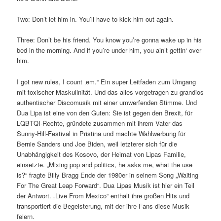
Two: Don’t let him in. You’ll have to kick him out again.
Three: Don’t be his friend. You know you’re gonna wake up in his
bed in the morning. And if you’re under him, you ain’t gettin‘ over
him.
I got new rules, I count ‚em.“ Ein super Leitfaden zum Umgang
mit toxischer Maskulinität. Und das alles vorgetragen zu grandios
authentischer Discomusik mit einer umwerfenden Stimme. Und
Dua Lipa ist eine von den Guten: Sie ist gegen den Brexit, für
LQBTQI-Rechte, gründete zusammen mit ihrem Vater das
Sunny-Hill-Festival in Pristina und machte Wahlwerbung für
Bernie Sanders und Joe Biden, weil letzterer sich für die
Unabhängigkeit des Kosovo, der Heimat von Lipas Familie,
einsetzte. „Mixing pop and politics, he asks me, what the use
is?“ fragte Billy Bragg Ende der 1980er in seinem Song „Waiting
For The Great Leap Forward“. Dua Lipas Musik ist hier ein Teil
der Antwort. „Live From Mexico“ enthält ihre großen Hits und
transportiert die Begeisterung, mit der ihre Fans diese Musik
feiern.