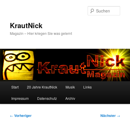
Zum
primären
Such
Inhalt
springen
KrautNick
Magazin – Hier kriegen Sie was gelernt
Hauptmenü
Start
20 Jahre KrautNick
Musik
Links
Impressum
Datenschutz
Archiv
Beitragsnavigation
←
Vorheriger
Nächster
→