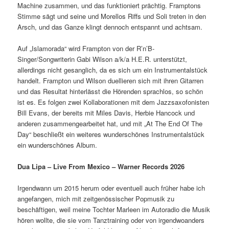
Machine zusammen, und das funktioniert prächtig. Framptons
Stimme sägt und seine und Morellos Riffs und Soli treten in den
Arsch, und das Ganze klingt dennoch entspannt und achtsam.
Auf „Islamorada“ wird Frampton von der R’n’B-
Singer/Songwriterin Gabi Wilson a/k/a H.E.R. unterstützt,
allerdings nicht gesanglich, da es sich um ein Instrumentalstück
handelt. Frampton und Wilson duellieren sich mit ihren Gitarren
und das Resultat hinterlässt die Hörenden sprachlos, so schön
ist es. Es folgen zwei Kollaborationen mit dem Jazzsaxofonisten
Bill Evans, der bereits mit Miles Davis, Herbie Hancock und
anderen zusammengearbeitet hat, und mit „At The End Of The
Day“ beschließt ein weiteres wunderschönes Instrumentalstück
ein wunderschönes Album.
Dua Lipa – Live
F
rom Mexico – Warner Records 2026
Irgendwann um 2015 herum oder eventuell auch früher habe ich
angefangen, mich mit zeitgenössischer Popmusik zu
beschäftigen, weil meine Tochter Marleen im Autoradio die Musik
hören wollte, die sie vom Tanztraining oder von irgendwoanders