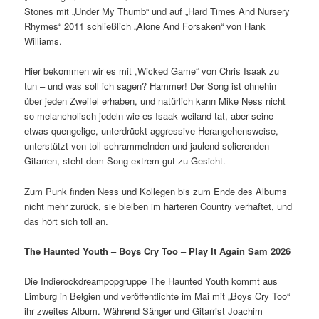
Stones mit „Under My Thumb“ und auf „Hard Times And Nursery
Rhymes“ 2011 schließlich „Alone And Forsaken“ von Hank
Williams.
Hier bekommen wir es mit „Wicked Game“ von Chris Isaak zu
tun – und was soll ich sagen? Hammer! Der Song ist ohnehin
über jeden Zweifel erhaben, und natürlich kann Mike Ness nicht
so melancholisch jodeln wie es Isaak weiland tat, aber seine
etwas quengelige, unterdrückt aggressive Herangehensweise,
unterstützt von toll schrammelnden und jaulend solierenden
Gitarren, steht dem Song extrem gut zu Gesicht.
Zum Punk finden Ness und Kollegen bis zum Ende des Albums
nicht mehr zurück, sie bleiben im härteren Country verhaftet, und
das hört sich toll an.
The Haunted Youth – Boys
C
ry
T
oo – Play
I
t
A
gain Sam 2026
Die Indierockdreampopgruppe The Haunted Youth kommt aus
Limburg in Belgien und veröffentlichte im Mai mit „Boys Cry Too“
ihr zweites Album. Während Sänger und Gitarrist Joachim