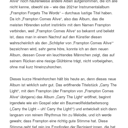
Alive“ noch haufenweise andere Alben aufgenommen, die ich alle
nicht kenne, obwohl sie – wie das 2021er Instrumentalalbum
„Frampton Forgets The Words“ – durchaus lustige Titel haben.
Da ich „Frampton Comes Alive“, also das Album, das die
meisten Hörenden sofort instinktiv mit dem Namen Frampton
verbinden, weil „Frampton Comes Alive“ so bekannt und beliebt
ist, dass man in einem Nachruf auf den Künstler diesen
wahrscheinlich als den „Schöpfer von ‚Frampton Comes Alive‘“
bezeichnen wird, sehr gerne höre, konnte ich an dem neuen
Album, dessen Cover ein leuchtendes Männchen zeigt, das auf
seinem Rücken eine riesige Glühbirne trägt, nicht vorbeigehen,
ohne mal kurz hineinzuhorchen.
Dieses kurze Hineinhorchen hält bis heute an, denn dieses neue
Album ist wirklich sehr gut. Das eröffnende Titelstück „Carry The
Light“, mit dem Frampton (der Frampton von „Frampton Comes
Alive“ übrigens) das Album „Carry The Light“ eröffnet, beginnt
irgendwie wie ein Gospel oder ein Baumwollfeldarbeitersong
(„Carry the Light – uh! Carry the Light!“) und entwickelt sich dann
langsam von reinem Rhythmus hin zu Melodie, und ich werde
gewahr, dass Frampton eine richtig gute Stimme hat. Diese
Stimme geht tief rein ins Empfinden der Rezipient:innen, die hat