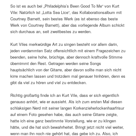
So ist es auch bei „Philadelphia’s Been Good To Me“ von Kurt
Vile: Natürlich ist „Lotta Sea Lice“, das Kollaborationsalbum mit
Courtney Barnett, sein bestes Werk (es ist ebenso das beste
Werk von Courtney Barnett), aber das vorliegende Album schickt
sich durchaus an, seit zweitbestes zu werden.
Kurt Viles merkwürdige Art zu singen besteht vor allem darin,
jeden verdammten Satz offensichtlich mit einem Fragezeichen zu
beenden, seine hohe, brüchige, aber dennoch kraftvolle Stimme
übernimmt den Rest. Getragen werden seine Songs
hauptsächlich von der Gitarre, aber davon sollte man sich nicht
kirre machen lassen und trotzdem mal genauer hinhören, denn es
gibt da viel zu hören und viel zu entdecken.
Richtig großartig finde ich an Kurt Vile, dass er sich eigentlich
genauso anhört, wie er aussieht. Als ich zum ersten Mal diesen
schlaksigen Nerd mit seiner langen Korkenzieherlockenhaarfrisur
auf einem Foto gesehen habe, das auch seine Gitarre zeigte,
hatte ich eine ganz bestimmte Vorstellung, wie er zu klingen
hätte, und die hat sich bewahrheitet. Bringt jetzt nicht viel weiter,
wenn man ihn noch nie gehört hat, das gebe ich zu. Also, ich