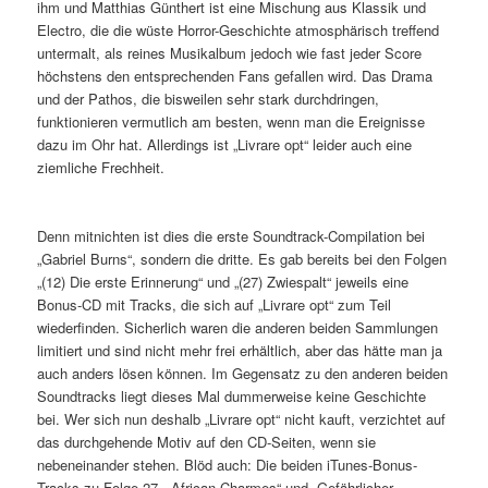
ihm und Matthias Günthert ist eine Mischung aus Klassik und
Electro, die die wüste Horror-Geschichte atmosphärisch treffend
untermalt, als reines Musikalbum jedoch wie fast jeder Score
höchstens den entsprechenden Fans gefallen wird. Das Drama
und der Pathos, die bisweilen sehr stark durchdringen,
funktionieren vermutlich am besten, wenn man die Ereignisse
dazu im Ohr hat. Allerdings ist „Livrare opt“ leider auch eine
ziemliche Frechheit.
Denn mitnichten ist dies die erste Soundtrack-Compilation bei
„Gabriel Burns“, sondern die dritte. Es gab bereits bei den Folgen
„(12) Die erste Erinnerung“ und „(27) Zwiespalt“ jeweils eine
Bonus-CD mit Tracks, die sich auf „Livrare opt“ zum Teil
wiederfinden. Sicherlich waren die anderen beiden Sammlungen
limitiert und sind nicht mehr frei erhältlich, aber das hätte man ja
auch anders lösen können. Im Gegensatz zu den anderen beiden
Soundtracks liegt dieses Mal dummerweise keine Geschichte
bei. Wer sich nun deshalb „Livrare opt“ nicht kauft, verzichtet auf
das durchgehende Motiv auf den CD-Seiten, wenn sie
nebeneinander stehen. Blöd auch: Die beiden iTunes-Bonus-
Tracks zu Folge 27, „African Charmes“ und „Gefährlicher