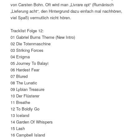
von Carsten Bohn. Oft wird man „Livrare opt“ (Rumänisch
„Lieferung acht“, den Hintergrund dazu einfach mal nachhören,
viel Spaß) vermutlich nicht hören.
Tracklist Folge 12:
01 Gabriel Burns Theme (New Intro)
02 Die Totenmaschine
03 Striking Forces
04 Enigma
05 Journey To Balayi
06 Hardest Fear
07 Blured
08 The Lunatic
09 Lybian Treasure
10 Der Flüsterer
11 Breathe
12 To Boldly Go
13 Iceland
14 Garden Of Whispers
15 Lash
16 Campbell Island