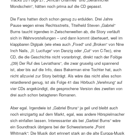
Mondschein“, hätten noch prima auf die CD gepasst.
Die Fans hatten doch schon genug zu erdulden. Drei Jahre
Pause wegen eines Rechtsstreits, Titelheld Steven „Gabriel“
Burns taucht irgendwo in Zwischenwelten ab, die Story verläuft
sich in Wahnvorstellungen – und dann kommt überteuert, weil im
klappbaren Digipak (wie etwa auch „Fixed“ und „Broken“ von Nine
Inch Nails, „II: Lucifuge“ von Danzig oder „Cut“ von C-Tec), eine
CD, die die Geschichte nicht voranbringt, direkt nach der Folöge
„(39) Der Ruf des Leviathans“, die zwar gruselig und spannend
ist, aber bis auf die Info, dass Bakerman eine Tochter hat, auch
nicht allzuviel zur Story beiträgt. Als wäre das nicht alles schon
retardierend genug, ist als Folge 41 das Hörbuch „Verehrung“ auf
vier CDs angekündigt, die gesprochene Version des zweiten von
drei auch schon betagteren Romanen.
Aber egal. Irgendwie ist „Gabriel Bruns“ ja geil und bleibt auch
noch einzigartig auf dem Markt, egal, was andere Hörspielmacher
sich einfallen lassen. Interessanter als bei „Garbiel Burns“ wäre
ein Soundtrack übrigens bei der Schwesterserie „Point
Whitmark“: Die Musik dort erinnert stark an die alte Europa-Musik