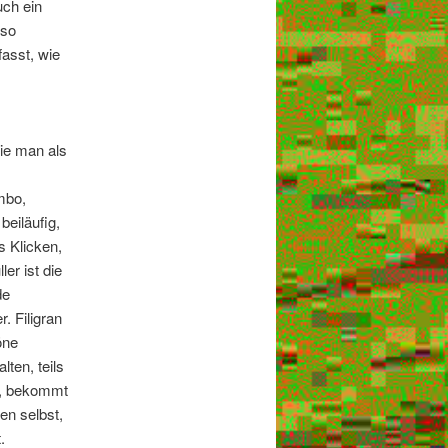
uch ein
nso
asst, wie
ie man als
mbo,
beiläufig,
 Klicken,
er ist die
de
. Filigran
öne
ten, teils
“, bekommt
en selbst,
.