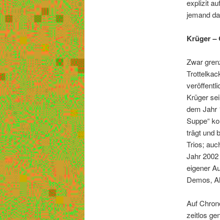
explizit a
jemand da
Krüger –
Zwar grenz
Trottelkac
veröffent
Krüger sei
dem Jahr 1
Suppe“ kom
trägt und 
Trios; auc
Jahr 2002 
eigener Au
Demos, Alb
Auf Chrono
zeitlos ge