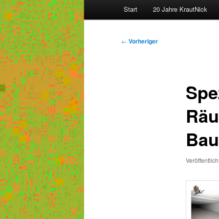
Hauptmenü
Start
20 Jahre KrautNick
Beitragsnavigation
←
Vorheriger
Spez
Räu
Bau
Veröffentlic