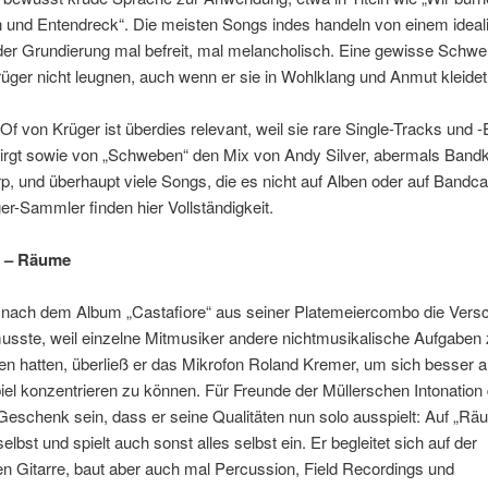
 und Entendreck“. Die meisten Songs indes handeln von einem ideali
der Grundierung mal befreit, mal melancholisch. Eine gewisse Schwe
rüger nicht leugnen, auch wenn er sie in Wohlklang und Anmut kleidet
Of von Krüger ist überdies relevant, weil sie rare Single-Tracks und -
birgt sowie von „Schweben“ den Mix von Andy Silver, abermals Bandk
, und überhaupt viele Songs, die es nicht auf Alben oder auf Bandca
r-Sammler finden hier Vollständigkeit.
r – Räume
r nach dem Album „Castafiore“ aus seiner Platemeiercombo die Ver
sste, weil einzelne Mitmusiker andere nichtmusikalische Aufgaben 
 hatten, überließ er das Mikrofon Roland Kremer, um sich besser a
iel konzentrieren zu können. Für Freunde der Müllerschen Intonation 
Geschenk sein, dass er seine Qualitäten nun solo ausspielt: Auf „Rä
elbst und spielt auch sonst alles selbst ein. Er begleitet sich auf der
n Gitarre, baut aber auch mal Percussion, Field Recordings und