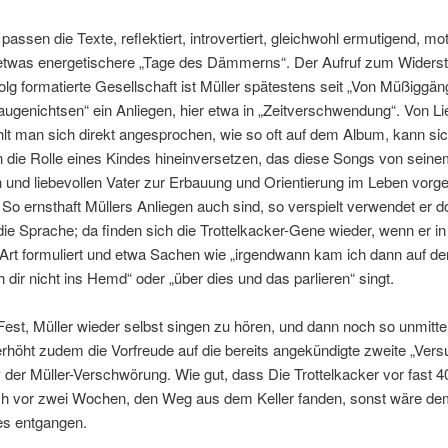
passen die Texte, reflektiert, introvertiert, gleichwohl ermutigend, mot
etwas energetischere „Tage des Dämmerns“. Der Aufruf zum Widers
folg formatierte Gesellschaft ist Müller spätestens seit „Von Müßiggä
ugenichtsen“ ein Anliegen, hier etwa in „Zeitverschwendung“. Von Li
lt man sich direkt angesprochen, wie so oft auf dem Album, kann si
n die Rolle eines Kindes hineinversetzen, das diese Songs von sein
 und liebevollen Vater zur Erbauung und Orientierung im Leben vor
o ernsthaft Müllers Anliegen auch sind, so verspielt verwendet er d
die Sprache; da finden sich die Trottelkacker-Gene wieder, wenn er in
Art formuliert und etwa Sachen wie „irgendwann kam ich dann auf de
h dir nicht ins Hemd“ oder „über dies und das parlieren“ singt.
 Fest, Müller wieder selbst singen zu hören, und dann noch so unmitte
höht zudem die Vorfreude auf die bereits angekündigte zweite „Ver
 der Müller-Verschwörung. Wie gut, dass Die Trottelkacker vor fast 4
ich vor zwei Wochen, den Weg aus dem Keller fanden, sonst wäre de
es entgangen.