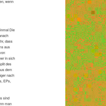
gen, wenn
einmal Die
danach
hr, dass
ums aus
 von
er in sich
plit des
 aus dem
rüger nach
es, EPs,
s sind
kann man