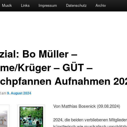
Musik
Links
Impressum
Datenschutz
Archiv
ial: Bo Müller –
me/Krüger – GÜT –
chpfannen Aufnahmen 20
ht am
9. August 2024
Von Matthias Bosenick (09.08.2024)
2024, die beiden verbliebenen Mitgliede
künstlerisch wie musikalisch unschätzb