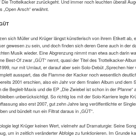
uf Die Trottelkacker zurückgeht. Und immer noch leuchten überall Au
s „Open Arsch“ erwähnt.
 GÜT
en sich Müller und Krüger längst künstlerisch von ihrem Etikett ab, 
ker gewesen zu sein, und doch finden sich deren Gene auch in der 
lichten Musik wieder. Eine Abgrenzung nimmt man etwa auch darin wa
ne Best-Of zwar „GÜT“ nennt, quasi der Titel des Trottelkacker-Alb
999, nur mit Umlaut, er darauf aber sein Solo-Debüt „Sprechen hier
plett ausspart, das die Flamme der Kacker noch wesentlich deutlich
bereits 2001 erschien, also ein Jahr vor dem finalen Album und dem S
h die Begleit-Maxis und die EP „Die Zwiebel ist schon in der Pfanne“
bleiben unberücksichtigt. So richtig los mit der Solo-Karriere legte K
ffassung also erst 2007, gut zehn Jahre lang veröffentlichte er Singl
en und bündelt nun ein Filtrat daraus in „GÜT“.
logie legt Krüger keinen Wert, vielmehr auf Dramaturgie: Seine Song
nug, um in zeitlich veränderter Abfolge zu funktionieren. Im Grunde 