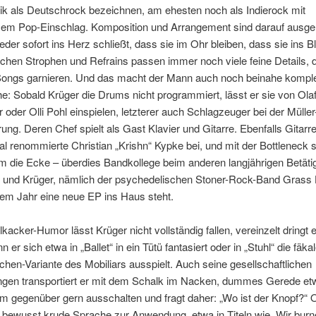
ik als Deutschrock bezeichnen, am ehesten noch als Indierock mit
m Pop-Einschlag. Komposition und Arrangement sind darauf ausgel
eder sofort ins Herz schließt, dass sie im Ohr bleiben, dass sie ins B
hen Strophen und Refrains passen immer noch viele feine Details, d
ongs garnieren. Und das macht der Mann auch noch beinahe komplett
e: Sobald Krüger die Drums nicht programmiert, lässt er sie von Ola
oder Olli Pohl einspielen, letzterer auch Schlagzeuger bei der Müller
ng. Deren Chef spielt als Gast Klavier und Gitarre. Ebenfalls Gitarre
nal renommierte Christian „Krishn“ Kypke bei, und mit der Bottleneck 
um die Ecke – überdies Bandkollege beim anderen langjährigen Betäti
r und Krüger, nämlich der psychedelischen Stoner-Rock-Band Grass 
sem Jahr eine neue EP ins Haus steht.
lkacker-Humor lässt Krüger nicht vollständig fallen, vereinzelt dringt 
 er sich etwa in „Ballet“ in ein Tütü fantasiert oder in „Stuhl“ die fäka
hen-Variante des Mobiliars ausspielt. Auch seine gesellschaftlichen
ngen transportiert er mit dem Schalk im Nacken, dummes Gerede e
em gegenüber gern ausschalten und fragt daher: „Wo ist der Knopf?“ 
e bewusst krude Sprache zur Anwendung, etwa in Titeln wie „Wir burn