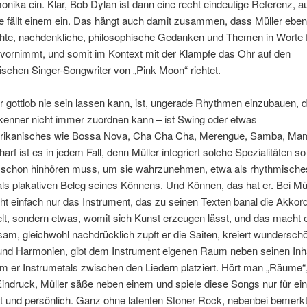
ika ein. Klar, Bob Dylan ist dann eine recht eindeutige Referenz, a
e fällt einem ein. Das hängt auch damit zusammen, dass Müller ebe
chte, nachdenkliche, philosophische Gedanken und Themen in Worte f
 vornimmt, und somit im Kontext mit der Klampfe das Ohr auf den
schen Singer-Songwriter von „Pink Moon“ richtet.
 gottlob nie sein lassen kann, ist, ungerade Rhythmen einzubauen, d
kenner nicht immer zuordnen kann – ist Swing oder etwas
rikanisches wie Bossa Nova, Cha Cha Cha, Merengue, Samba, Ma
rf ist es in jedem Fall, denn Müller integriert solche Spezialitäten so 
schon hinhören muss, um sie wahrzunehmen, etwa als rhythmisches
als plakativen Beleg seines Könnens. Und Können, das hat er. Bei Müll
cht einfach nur das Instrument, das zu seinen Texten banal die Akkor
, sondern etwas, womit sich Kunst erzeugen lässt, und das macht er
am, gleichwohl nachdrücklich zupft er die Saiten, kreiert wundersch
und Harmonien, gibt dem Instrument eigenen Raum neben seinen Inhal
em er Instrumetals zwischen den Liedern platziert. Hört man „Räume
ndruck, Müller säße neben einem und spiele diese Songs nur für ein
t und persönlich. Ganz ohne latenten Stoner Rock, nebenbei bemerkt