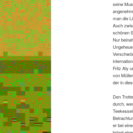
seine Mus
angenehme
man die Li
Auch zwisc
schönen S
Nur beinah
Ungeheuer 
Verschwöru
internatio
Fritz Aly 
von Mülle
der in die
Den Trotte
durch, wenn
Teekesselc
Betrachtu
er bei ein
bringt ein