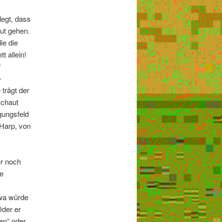
egt, dass
lut gehen.
ie die
 allein!
f
-
 trägt der
schaut
gungsfeld
Harp, von
er noch
le
twa würde
Oder er
en“ oder