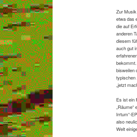
Zur Musik 
etwa das 
die auf Er
anderen Ta
diesem füh
auch gut i
erfahrenen
bekommt. S
bisweilen 
typischen 
„jetzt mac
Es ist ein
„Räume“ er
Irrtum“-EP
also neul
Welt einig