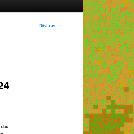
Nächster
→
24
r des
ar