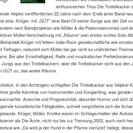
einflussreichen Trios Die Trottelkacker 
nde Velpke veröffentlichen 22 Jahre nach dem Ende jener Band neu
r eine, Krüger, mit „GÜT“ eine Best-Of seiner Songs aus der Zeit vo
 andere nach Bandprojekten wie Müller & die Platemeiercombo und de
aktiven Müller-Verschwörung mit „Räume“ sein erstes echtes Solo-Al
 Behandelt Krüger mit fettem Indie-Rock gesellschaftliche wie emotio
d Tieflagen, reduziert sich Müller bei gar nicht so unähnlichen Theme
arre. Bei aller Ernsthaftigkeit, Reife und musikalischer Perfektionierun
e Jungs aus den Trottelkackern, aber die Trottelkacker nicht aus den 
st GÜT so, das weitet Räume.
kblick: In den Achtzigern schlüpften Die Trottelkacker aus Velpker Ke
ohne große Kenntnis von Instrumenten und Songwriting, was gerade 
ausmachte. Anarchie und Progressivität, absurder Humor und sich üb
gernde künstlerische Fähigkeiten, schnell vergrößerte sich die Scha
sbands. Krüger, Müller, Knotke waren im Schlagschatten der Autost
samer als Die Ärzte, nicht nur bis zur Trennung 2002, auch noch he
estival wie „Da wird ja der Hund in der Pfanne verrückt“ belegt, des