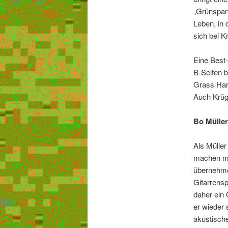
„Grünspan
Leben, in 
sich bei K
Eine Best-
B-Seiten 
Grass Harp
Auch Krüge
Bo Mülle
Als Mülle
machen mu
übernehmen
Gitarrensp
daher ein 
er wieder s
akustische