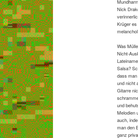
Mundharmon
Nick Drak
verinnerli
Krüger es
melancholi
Was Müller
Nicht-Aus
Lateiname
Salsa? Scha
dass man 
und nicht 
Gitarre ni
schrammelt
und behuts
Melodien 
auch, ind
man den Ei
ganz priva