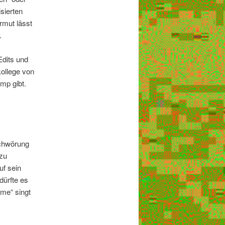
sierten
rmut lässt
.
Edits und
ollege von
mp gibt.
schwörung
zu
uf sein
dürfte es
ume“ singt