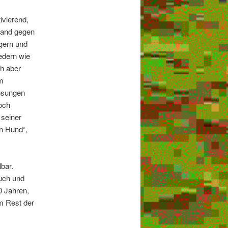
ivierend,
tand gegen
ngern und
edern wie
ch aber
em
gesungen
och
 seiner
n Hund“,
lbar.
such und
0 Jahren,
m Rest der