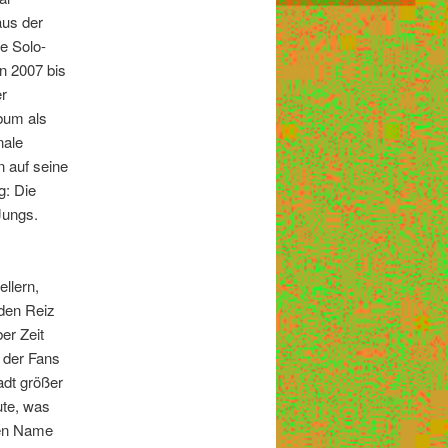
aus der
e Solo-
n 2007 bis
r
bum als
nale
n auf seine
g: Die
Jungs.
llern,
den Reiz
er Zeit
r der Fans
adt größer
ute, was
sen Name