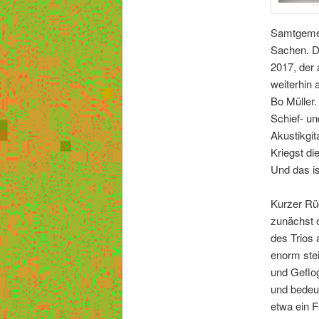
Samtgemei
Sachen. De
2017, der
weiterhin 
Bo Müller.
Schief- un
Akustikgit
Kriegst di
Und das i
Kurzer Rüc
zunächst 
des Trios 
enorm stei
und Geflog
und bedeut
etwa ein F