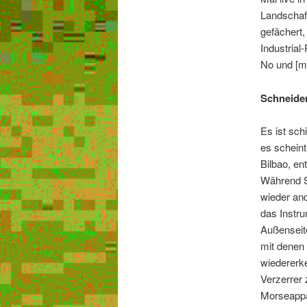
Landschaft
gefächert
Industrial
No und [mu
Schneider
Es ist sch
es scheint
Bilbao, en
Während S
wieder and
das Instru
Außenseite
mit denen 
wiedererke
Verzerrer 
Morseappa