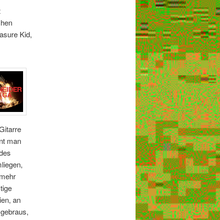
t
chen
asure Kid,
Gitarre
nnt man
 des
liegen,
 mehr
tige
ien, an
mgebraus,