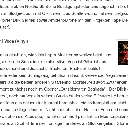
sarchitekten Neidhardt: Seine Betätigungsfelder sind angenehm brei
, von Sludge-Doom mit ORT, dem Duo Scatterwound mit dem Belgis
-Pionier Dirk Serries sowie Ambient-Drone mit den Projekten Tape Me
lter].
 | Vega (Vinyl)
ier unglaublich, wie viele Impro-Musiker es weltweit gibt, und
, als kenne Schneider sie alle. Mikel Vega ist Gitarrist aus
tsprechend sind die sechs Tracks auf Baskisch betitelt.
chneider sein Schlagzeug behutsam drischt, verwendet Vega seine 
ers als die beiden anderen Gitarrenkollaborateure zuvor: Zwar erke
ment zunächst noch im Opener „Outsiderraren Begirada“, „Der Blick
rs“, doch hat Vega in seinem Studio haufenweise Effektgeräte herum
er Töne aus seinem Instrument herausholt, die es komplett gar nicht
nnbar erklingen lassen. Nicht nur schaltet er Hall und Echo und sons
zwischen die Kabelage, manches erinnert plötzlich an Electrospielere
rate, an SciFi-Filme der Fünfziger, anderes an Glockengeläut, Stur