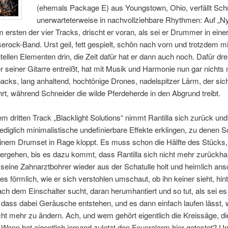
(ehemals Package E) aus Youngstown, Ohio, verfällt Sch
unerwarteterweise in nachvollziehbare Rhythmen: Auf „N
m ersten der vier Tracks, drischt er voran, als sei er Drummer in ein
erock-Band. Urst geil, fett gespielt, schön nach vorn und trotzdem m
ellen Elementen drin, die Zeit dafür hat er dann auch noch. Dafür dreh
er seiner Gitarre entreißt, hat mit Musik und Harmonie nun gar nichts
acks, lang anhaltend, hochtönige Drones, nadelspitzer Lärm, der sich
rt, während Schneider die wilde Pferdeherde in den Abgrund treibt.
em dritten Track „Blacklight Solutions“ nimmt Rantilla sich zurück und
ediglich minimalistische undefinierbare Effekte erklingen, zu denen 
einem Drumset in Rage kloppt. Es muss schon die Hälfte des Stücks,
ergehen, bis es dazu kommt, dass Rantilla sich nicht mehr zurückha
 seine Zahnarztbohrer wieder aus der Schatulle holt und heimlich ansc
es förmlich, wie er sich verstohlen umschaut, ob ihn keiner sieht, hi
h dem Einschalter sucht, daran herumhantiert und so tut, als sei es
dass dabei Geräusche entstehen, und es dann einfach laufen lässt, wei
icht mehr zu ändern. Ach, und wem gehört eigentlich die Kreissäge, di
Wann hat eigentlich jemand zuletzt den Feueralarm hier getestet? U