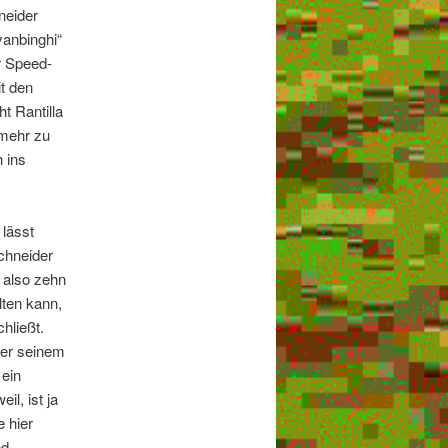
neider
yanbinghi“
er Speed-
it den
t Rantilla
 mehr zu
 ins
 lässt
Schneider
 also zehn
lten kann,
hließt.
nter seinem
 ein
l, ist ja
e hier
nd