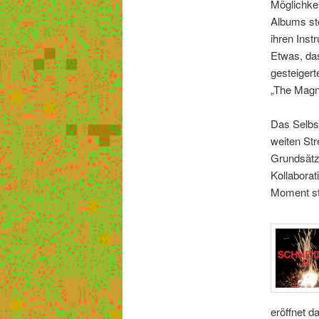
Möglichkeit
Albums ste
ihren Inst
Etwas, da
gesteigert
„The Magni
Das Selbs
weiten Str
Grundsätz
Kollaborat
Moment st
eröffnet d