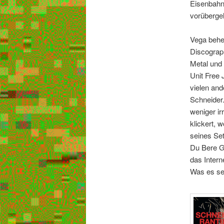
Eisenbahne
vorüberge
Vega beher
Discograp
Metal und 
Unit Free
vielen and
Schneider
weniger ir
klickert, 
seines Set
Du Bere G
das Intern
Was es se