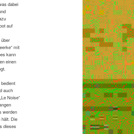
 was dabei
und
dazu
oot auf
 über
eerke“ mit
pes kann
en einen
gt.
 bedient
ld auch
 „Le Noise“
langen
es werden
hält. Die
s dieses