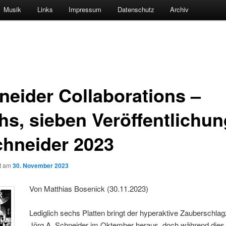
Musik
Links
Impressum
Datenschutz
Archiv
neider Collaborations –
hs, sieben Veröffentlichu
chneider 2023
ht am
30. November 2023
Von Matthias Bosenick (30.11.2023)
Lediglich sechs Platten bringt der hyperaktive Zauberschla
Jörg A. Schneider im Oktember heraus, doch während dies 