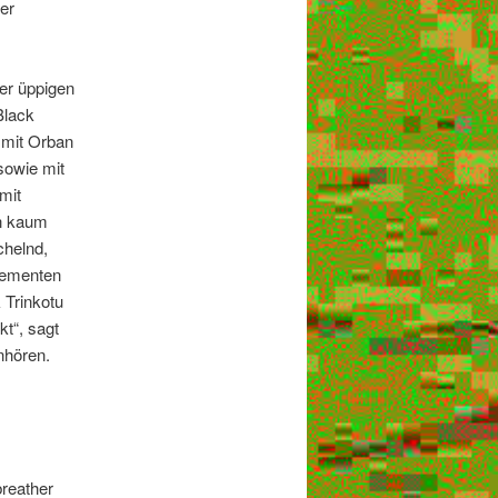
er
er üppigen
Black
 mit Orban
sowie mit
mit
en kaum
chelnd,
Elementen
 Trinkotu
t“, sagt
nhören.
reather