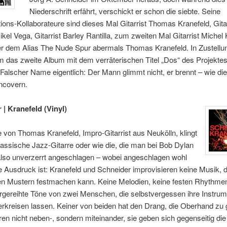
Niederschrift erfährt, verschickt er schon die siebte. Seine
ions-Kollaborateure sind dieses Mal Gitarrist Thomas Kranefeld, Gitar
Mikel Vega, Gitarrist Barley Rantilla, zum zweiten Mal Gitarrist Michel 
er dem Alias The Nude Spur abermals Thomas Kranefeld. In Zustellun
 das zweite Album mit dem verräterischen Titel „Dos“ des Projekte
alscher Name eigentlich: Der Mann glimmt nicht, er brennt – wie die
ncovern.
 | Kranefeld (Vinyl)
e von Thomas Kranefeld, Impro-Gitarrist aus Neukölln, klingt
lassische Jazz-Gitarre oder wie die, die man bei Bob Dylan
 also unverzerrt angeschlagen – wobei angeschlagen wohl
ge Ausdruck ist: Kranefeld und Schneider improvisieren keine Musik, 
en Mustern festmachen kann. Keine Melodien, keine festen Rhythme
rgereihte Töne von zwei Menschen, die selbstvergessen ihre Instru
rkreisen lassen. Keiner von beiden hat den Drang, die Oberhand zu
ren nicht neben-, sondern miteinander, sie geben sich gegenseitig die