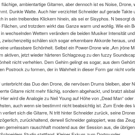
flächige, ambientartige Gitarren, aber dennoch ist es Noise, Drone,
mt. Dunkle Watte. Auch hier verzichtet Schneider auf gerade Takte 
ich in sein treibendes Klickern hinein, als sei er Sisyphos. N besorgt 
 Flächen, und trotzdem wirkt das Ganze warm und wohlig. Wie ein B
in wechselnden Wettern verändern die beiden Musiker Intensität und
 zwischenzeitig schälen sich sogar erkennbare Akkorde heraus, und
t eine unfassbare Schönheit. Selbst ein Power-Drone wie „Am jröne M
m aktiven, jetzt wieder härteren Schlagzeug zu den fuzzy Soundsca
nheit nicht verhehlen. Dem Gehirn gelingt es sogar, aus dem Gehört
n Postrock zu formen, der in Wahrheit in dieser Form gar nicht vorlie
 unterbricht das Duo den Drone, die nervösen Drums bleiben, aber N
errte Gitarre nicht mehr flächig, sondern abgehackt, und bratzt alsba
s. Hier wird die Analogie zu Neil Young auf Höhe von „Dead Man“ oder
hsten, auch wenn sie bestimmt nicht beabsichtig ist. Zum Ende des 
 verliert sich die Gitarre, N tritt hinter Schneider zurück, seine Dron
zögerlich, zurückhaltend, derweil Schneider galoppiert, was das Zeug 
den gemeinsam rauschhaft mostend aus der Session aus, die übrigen
n Schneiders Studio stattfand. Kleiner Exkurs zum Dortmunder