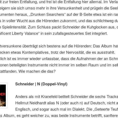
 zur freien Entfaltung, und frei ist die Entfaltung hier allemal. Im Verl
igern sie sich umso mehr in ihre Versunkenheit und prügeln die See
rumenten heraus, „Drunken Searchers“ auf der B-Seite etwa ist ein r
s in voller Wucht aus die Hörenden zukommt, und das schlichtweg d
e Spielintensität. Zum Schluss packt Schneider die Kuhglocken aus, d
ficent Liberty Valance“ in sein zufallsgesteuertes Set integriert.
tversunkene überträgt sich bestens auf die Hörenden: Das Album hat
ecken etwas Kontemplatives, trotz der Nervosität, die es ausstrahlt.
lich ist es immer wieder unfassbar, dass die Aufnahmen der an Schn
ionen beteiligten Instrumente nicht immer im selben Raum und im se
attfanden. Wie machen die das?
Schneider | N (Doppel-Vinyl)
Anders als mit Kranefeld betitelt Schneider die sechs Tracks
Hellmut Neidhardt alias N (oder auch n) auf Deutsch, nicht a
Englisch, und sogar auch mal im Dialekt. Die „Geteerte Teuf
as Album, es geht weicher zu, was beide Instrumente betrifft, sanfter