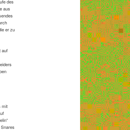
aufe des
le aus
asendes
urch
ie er zu
 auf
eiders
lben
 mit
uf
elin“
e Snares