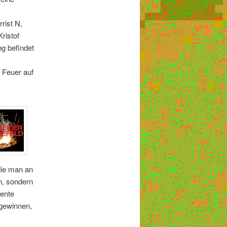
rist N,
Kristof
g befindet
s
 Feuer auf
die man an
n, sondern
mente
 gewinnen,