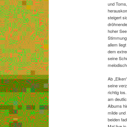
und Toms, 
herauskom
steigert s
dröhnende
hoher See 
Stimmung,
allem lieg
dem extre
seine Schö
melodische
Ab „Elken“
seine verz
richtig lo
am deutlic
Albums hin
milde und 
beiden fa
Mal live i