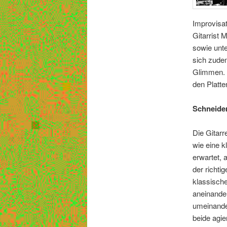
Improvisat
Gitarrist 
sowie unt
sich zudem
Glimmen. F
den Platte
Schneider
Die Gitarr
wie eine k
erwartet,
der richti
klassisch
aneinande
umeinande
beide agie