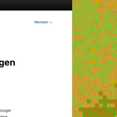
Nächster
→
ngen
gzeuger
eine