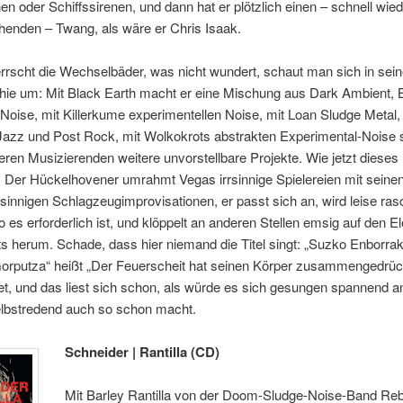
n oder Schiffssirenen, und dann hat er plötzlich einen – schnell wied
henden – Twang, als wäre er Chris Isaak.
rscht die Wechselbäder, was nicht wundert, schaut man sich in sein
hie um: Mit Black Earth macht er eine Mischung aus Dark Ambient, 
Noise, mit Killerkume experimentellen Noise, mit Loan Sludge Metal,
 Jazz und Post Rock, mit Wolkokrots abstrakten Experimental-Noise 
eren Musizierenden weitere unvorstellbare Projekte. Wie jetzt dieses 
. Der Hückelhovener umrahmt Vegas irrsinnige Spielereien mit sein
rsinnigen Schlagzeugimprovisationen, er passt sich an, wird leise ras
wo es erforderlich ist, und klöppelt an anderen Stellen emsig auf den 
s herum. Schade, dass hier niemand die Titel singt: „Suzko Enborrak
orputza“ heißt „Der Feuerscheit hat seinen Körper zusammengedrück
et, und das liest sich schon, als würde es sich gesungen spannend a
lbstredend auch so schon macht.
Schneider | Rantilla (CD)
Mit Barley Rantilla von der Doom-Sludge-Noise-Band Reb