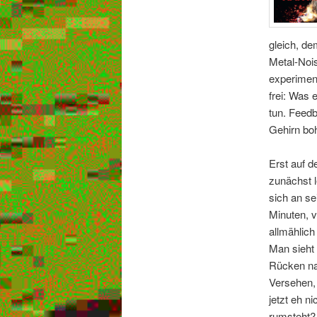
gleich, de
Metal-Nois
experiment
frei: Was 
tun. Feedb
Gehirn boh
Erst auf d
zunächst l
sich an s
Minuten, v
allmählich
Man sieht 
Rücken nac
Versehen, 
jetzt eh n
rumsteht? 