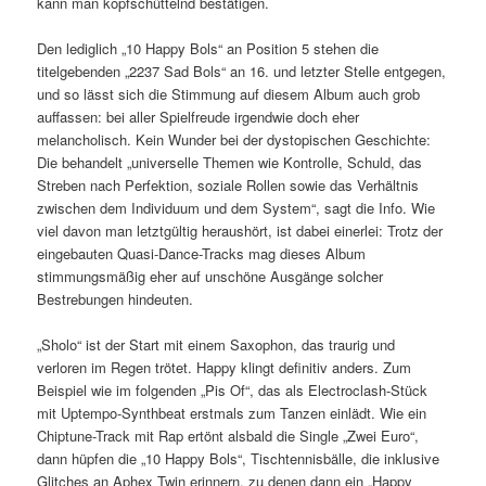
kann man kopfschüttelnd bestätigen.
Den lediglich „10 Happy Bols“ an Position 5 stehen die
titelgebenden „2237 Sad Bols“ an 16. und letzter Stelle entgegen,
und so lässt sich die Stimmung auf diesem Album auch grob
auffassen: bei aller Spielfreude irgendwie doch eher
melancholisch. Kein Wunder bei der dystopischen Geschichte:
Die behandelt „universelle Themen wie Kontrolle, Schuld, das
Streben nach Perfektion, soziale Rollen sowie das Verhältnis
zwischen dem Individuum und dem System“, sagt die Info. Wie
viel davon man letztgültig heraushört, ist dabei einerlei: Trotz der
eingebauten Quasi-Dance-Tracks mag dieses Album
stimmungsmäßig eher auf unschöne Ausgänge solcher
Bestrebungen hindeuten.
„Sholo“ ist der Start mit einem Saxophon, das traurig und
verloren im Regen trötet. Happy klingt definitiv anders. Zum
Beispiel wie im folgenden „Pis Of“, das als Electroclash-Stück
mit Uptempo-Synthbeat erstmals zum Tanzen einlädt. Wie ein
Chiptune-Track mit Rap ertönt alsbald die Single „Zwei Euro“,
dann hüpfen die „10 Happy Bols“, Tischtennisbälle, die inklusive
Glitches an Aphex Twin erinnern, zu denen dann ein „Happy