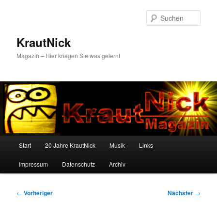
Zum
primären
Such
Inhalt
springen
KrautNick
Magazin – Hier kriegen Sie was gelernt
Hauptmenü
Start
20 Jahre KrautNick
Musik
Links
Impressum
Datenschutz
Archiv
Beitragsnavigation
←
Vorheriger
Nächster
→