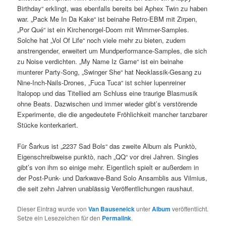
Birthday“ erklingt, was ebenfalls bereits bei Aphex Twin zu haben
war. „Pack Me In Da Kake“ ist beinahe Retro-EBM mit Zirpen,
„Por Qué“ ist ein Kirchenorgel-Doom mit Wimmer-Samples.
Solche hat „Vol Of Life“ noch viele mehr zu bieten, zudem
anstrengender, erweitert um Mundperformance-Samples, die sich
zu Noise verdichten. „My Name Iz Game“ ist ein beinahe
munterer Party-Song, „Swinger She“ hat Neoklassik-Gesang zu
Nine-Inch-Nails-Drones, „Fuca Tuca“ ist schier lupenreiner
Italopop und das Titellied am Schluss eine traurige Blasmusik
ohne Beats. Dazwischen und immer wieder gibt’s verstörende
Experimente, die die angedeutete Fröhlichkeit mancher tanzbarer
Stücke konterkariert.
Für Šarkus ist „2237 Sad Bols“ das zweite Album als Punktò,
Eigenschreibweise punktò, nach „QQ“ vor drei Jahren. Singles
gibt’s von ihm so einige mehr. Eigentlich spielt er außerdem in
der Post-Punk- und Darkwave-Band Solo Ansamblis aus Vilmius,
die seit zehn Jahren unablässig Veröffentlichungen raushaut.
Dieser Eintrag wurde von
Van Bauseneick
unter
Album
veröffentlicht.
Setze ein Lesezeichen für den
Permalink
.