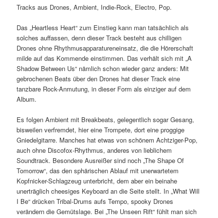
Tracks aus Drones, Ambient, Indie-Rock, Electro, Pop.
Das „Heartless Heart“ zum Einstieg kann man tatsächlich als
solches auffassen, denn dieser Track besteht aus chilligen
Drones ohne Rhythmusapparatureneinsatz, die die Hörerschaft
milde auf das Kommende einstimmen. Das verhält sich mit „A
Shadow Between Us“ nämlich schon wieder ganz anders: Mit
gebrochenen Beats über den Drones hat dieser Track eine
tanzbare Rock-Anmutung, in dieser Form als einziger auf dem
Album.
Es folgen Ambient mit Breakbeats, gelegentlich sogar Gesang,
bisweilen verfremdet, hier eine Trompete, dort eine proggige
Gniedelgitarre. Manches hat etwas von schönem Achtziger-Pop,
auch ohne Discofox-Rhythmus, anderes von lieblichem
Soundtrack. Besondere Ausreißer sind noch „The Shape Of
Tomorrow“, das den sphärischen Ablauf mit unerwartetem
Kopfnicker-Schlagzeug unterbricht, dem aber ein beinahe
unerträglich cheesiges Keyboard an die Seite stellt. In „What Will
I Be“ drücken Tribal-Drums aufs Tempo, spooky Drones
verändern die Gemütslage. Bei „The Unseen Rift“ fühlt man sich