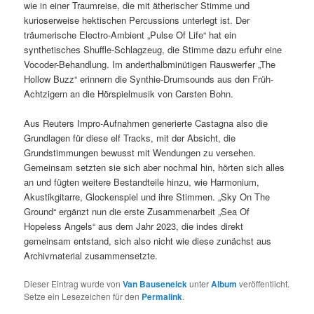
wie in einer Traumreise, die mit ätherischer Stimme und
kurioserweise hektischen Percussions unterlegt ist. Der
träumerische Electro-Ambient „Pulse Of Life“ hat ein
synthetisches Shuffle-Schlagzeug, die Stimme dazu erfuhr eine
Vocoder-Behandlung. Im anderthalbminütigen Rauswerfer „The
Hollow Buzz“ erinnern die Synthie-Drumsounds aus den Früh-
Achtzigern an die Hörspielmusik von Carsten Bohn.
Aus Reuters Impro-Aufnahmen generierte Castagna also die
Grundlagen für diese elf Tracks, mit der Absicht, die
Grundstimmungen bewusst mit Wendungen zu versehen.
Gemeinsam setzten sie sich aber nochmal hin, hörten sich alles
an und fügten weitere Bestandteile hinzu, wie Harmonium,
Akustikgitarre, Glockenspiel und ihre Stimmen. „Sky On The
Ground“ ergänzt nun die erste Zusammenarbeit „Sea Of
Hopeless Angels“ aus dem Jahr 2023, die indes direkt
gemeinsam entstand, sich also nicht wie diese zunächst aus
Archivmaterial zusammensetzte.
Dieser Eintrag wurde von
Van Bauseneick
unter
Album
veröffentlicht.
Setze ein Lesezeichen für den
Permalink
.