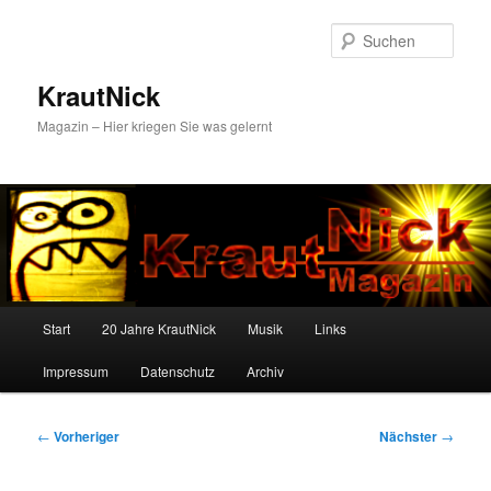
Zum
primären
Such
Inhalt
springen
KrautNick
Magazin – Hier kriegen Sie was gelernt
Hauptmenü
Start
20 Jahre KrautNick
Musik
Links
Impressum
Datenschutz
Archiv
Beitragsnavigation
←
Vorheriger
Nächster
→