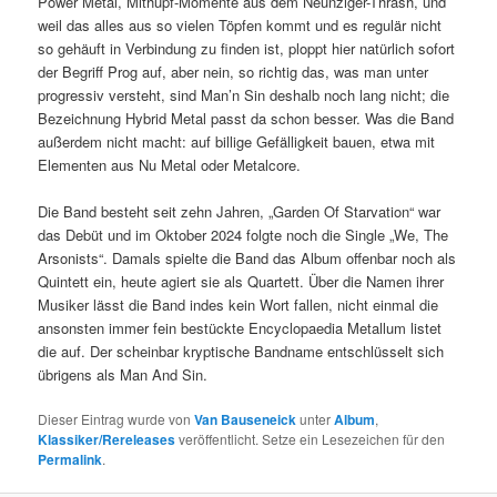
Power Metal, Mithüpf-Momente aus dem Neunziger-Thrash, und
weil das alles aus so vielen Töpfen kommt und es regulär nicht
so gehäuft in Verbindung zu finden ist, ploppt hier natürlich sofort
der Begriff Prog auf, aber nein, so richtig das, was man unter
progressiv versteht, sind Man’n Sin deshalb noch lang nicht; die
Bezeichnung Hybrid Metal passt da schon besser. Was die Band
außerdem nicht macht: auf billige Gefälligkeit bauen, etwa mit
Elementen aus Nu Metal oder Metalcore.
Die Band besteht seit zehn Jahren, „Garden Of Starvation“ war
das Debüt und im Oktober 2024 folgte noch die Single „We, The
Arsonists“. Damals spielte die Band das Album offenbar noch als
Quintett ein, heute agiert sie als Quartett. Über die Namen ihrer
Musiker lässt die Band indes kein Wort fallen, nicht einmal die
ansonsten immer fein bestückte Encyclopaedia Metallum listet
die auf. Der scheinbar kryptische Bandname entschlüsselt sich
übrigens als Man And Sin.
Dieser Eintrag wurde von
Van Bauseneick
unter
Album
,
Klassiker/Rereleases
veröffentlicht. Setze ein Lesezeichen für den
Permalink
.