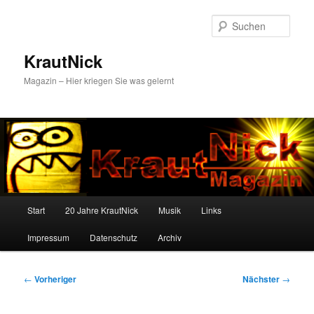
Zum
primären
Such
Inhalt
springen
KrautNick
Magazin – Hier kriegen Sie was gelernt
Hauptmenü
Start
20 Jahre KrautNick
Musik
Links
Impressum
Datenschutz
Archiv
Beitragsnavigation
←
Vorheriger
Nächster
→