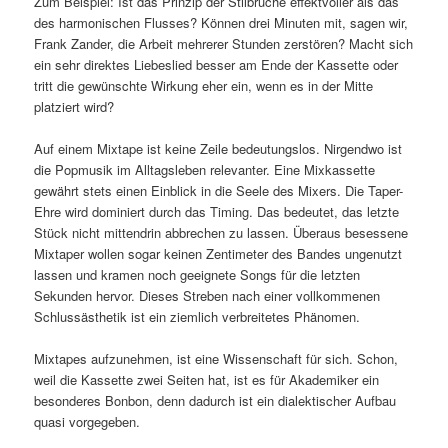
Zum Beispiel: Ist das Prinzip der Stilbrüche effektvoller als das
des harmonischen Flusses? Können drei Minuten mit, sagen wir,
Frank Zander, die Arbeit mehrerer Stunden zerstören? Macht sich
ein sehr direktes Liebeslied besser am Ende der Kassette oder
tritt die gewünschte Wirkung eher ein, wenn es in der Mitte
platziert wird?
Auf einem Mixtape ist keine Zeile bedeutungslos. Nirgendwo ist
die Popmusik im Alltagsleben relevanter. Eine Mixkassette
gewährt stets einen Einblick in die Seele des Mixers. Die Taper-
Ehre wird dominiert durch das Timing. Das bedeutet, das letzte
Stück nicht mittendrin abbrechen zu lassen. Überaus besessene
Mixtaper wollen sogar keinen Zentimeter des Bandes ungenutzt
lassen und kramen noch geeignete Songs für die letzten
Sekunden hervor. Dieses Streben nach einer vollkommenen
Schlussästhetik ist ein ziemlich verbreitetes Phänomen.
Mixtapes aufzunehmen, ist eine Wissenschaft für sich. Schon,
weil die Kassette zwei Seiten hat, ist es für Akademiker ein
besonderes Bonbon, denn dadurch ist ein dialektischer Aufbau
quasi vorgegeben.