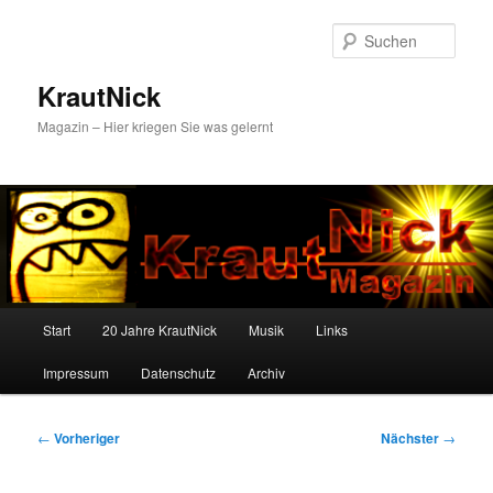
Zum
primären
Such
Inhalt
springen
KrautNick
Magazin – Hier kriegen Sie was gelernt
Hauptmenü
Start
20 Jahre KrautNick
Musik
Links
Impressum
Datenschutz
Archiv
Beitragsnavigation
←
Vorheriger
Nächster
→