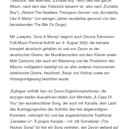
Titelstück, das ebenfalls „Exitable Boy“ heißt (wie das ganze
Album, nach dem das Titelstück benannt ist, also nach „Exitable
Boy“), „Roland The Headless Thompson Gunner“ und „Accidently
Like A Martyr“ (vor wenigen Jahren wunderbar gecovert von den
bezaubernden The War On Drugs).
Mit „Lawyers, Guns & Money“ beginnt auch Zevons Edmonton-
Folk-Music-Festival-Auftritt am 9. August 2002, der beinahe
komplett akustisch gehalten ist und von Zevon an der
akustischen Gitarre, der Mundharmonika und dem Klavier sowie
Matt Cartsonis (der auch am Mastering und der Produktion des
Albums maßgeblich beteiligt ist) an allen anderen Instrumenten
(elektrische Gitarre, Hackbrett, Banjo und Violine) sowie am
Hintergrundgesang bestritten wurde.
„Epilogue“ enthält fast nur Zevon-Eigenkompositionen, die
einzigen beiden Ausnahmen bilden Joni Mitchells „A Case Of
You“ (ein wunderschöner Song, der auch mit Kanada, dem Land
des Austragungsortes des Auftritts des hier abgekündigten
Künstlers, verknüpft ist) und das angelsächsische Traditional
„Canadee-i-o“. À propos Kanada – mit „Hit Somebody! (The
Hockey Song)“ ist hier ein Song vertreten, den Zevon weiland auf