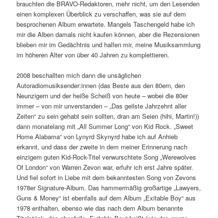
brauchten die BRAVO-Redaktoren, mehr nicht, um den Lesenden
einen komplexen Überblick zu verschaffen, was sie auf dem
besprochenen Album erwartete. Mangels Taschengeld habe ich
mir die Alben damals nicht kaufen können, aber die Rezensionen
blieben mir im Gedächtnis und halfen mir, meine Musiksammlung
im höheren Alter von über 40 Jahren zu komplettieren.
2008 beschallten mich dann die unsäglichen
Autoradiomusiksender:innen (das Beste aus den 80ern, den
Neunzigern und der heiße Scheiß von heute – wobei die 80er
immer – von mir unverstanden – „Das geilste Jahrzehnt aller
Zeiten“ zu sein gehabt sein sollten, dran am Seien (hihi, Martin!))
dann monatelang mit „All Summer Long“ von Kid Rock. „Sweet
Home Alabama“ von Lynyrd Skynyrd habe ich auf Anhieb
erkannt, und dass der zweite in dem meiner Erinnerung nach
einzigem guten Kid-Rock-Titel verwurschtete Song „Werewolves
Of London“ von Warren Zevon war, erfuhr ich erst Jahre später.
Und fiel sofort in Liebe mit dem bekanntesten Song von Zevons
1978er Signature-Album. Das hammermäßig großartige „Lawyers,
Guns & Money“ ist ebenfalls auf dem Album „Exitable Boy“ aus
1978 enthalten, ebenso wie das nach dem Album benannte