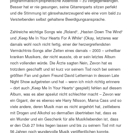
programmatisch-prophetische Albentitel – zu vergegenwärtigen.
Besser hat er nie gesungen, seine Gitarrenparts sitzen perfekt
und die Stimmung ist gänsehauterzeugend wie eine vom bald zu
Versterbenden selbst gehaltene Beerdigungsansprache.
Zahlreiche wichtige Songs wie „Roland“, „Hasten Down The Wind“
und „Keep Me In Your Hearts For A While“ (Okay, letzteres war
damals wohl noch nicht fertig, einer der herzergreifendsten
Vermächtnis-Songs aller Zeiten eines damals – 2003 – unheilbar
kranken Musikers, der nicht wusste, ob er sein letztes Album
noch vollenden würde. Die Ärzte sagten Nein, Zevon hat es
trotzdem geschafft und ist kurz vor seinem Tod noch bei seinem
größten Fan und gutem Freund David Letterman in dessen Late
Night Show aufgetreten und hat – wenn ich mich richtig erinnere
– dort auch „Keep Me In Your Hearts“ gespielt) fehlen auf diesem
Album, was es aber apselut nicht schlechter macht – Zevon war
ein Gigant, der es ebenso wie Harry Nilsson, Mama Cass und so
viele andere, deren Musik man es nicht angehört hat, zeitlebens
mit Drogen und Alkohol so dermaßen übertrieben hat, dass es
ein Wunder und ein Geschenk für alle Musikliebenden ist, dass
er den Club 27 links liegen lassen und bis zu seinem Tod mit nur
56 Jahren noch wundervolle Musik veröffentlichen konnte.