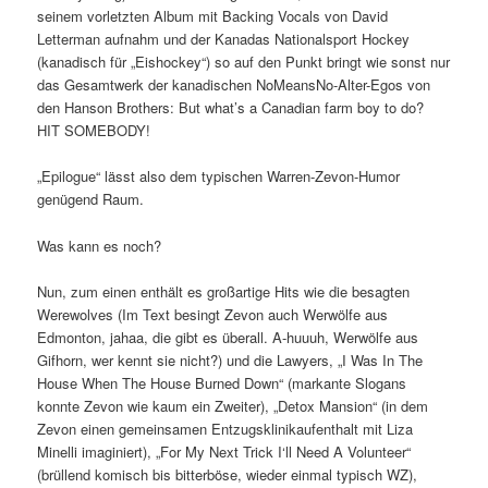
seinem vorletzten Album mit Backing Vocals von David
Letterman aufnahm und der Kanadas Nationalsport Hockey
(kanadisch für „Eishockey“) so auf den Punkt bringt wie sonst nur
das Gesamtwerk der kanadischen NoMeansNo-Alter-Egos von
den Hanson Brothers: But what’s a Canadian farm boy to do?
HIT SOMEBODY!
„Epilogue“ lässt also dem typischen Warren-Zevon-Humor
genügend Raum.
Was kann es noch?
Nun, zum einen enthält es großartige Hits wie die besagten
Werewolves (Im Text besingt Zevon auch Werwölfe aus
Edmonton, jahaa, die gibt es überall. A-huuuh, Werwölfe aus
Gifhorn, wer kennt sie nicht?) und die Lawyers, „I Was In The
House When The House Burned Down“ (markante Slogans
konnte Zevon wie kaum ein Zweiter), „Detox Mansion“ (in dem
Zevon einen gemeinsamen Entzugsklinikaufenthalt mit Liza
Minelli imaginiert), „For My Next Trick I‘ll Need A Volunteer“
(brüllend komisch bis bitterböse, wieder einmal typisch WZ),