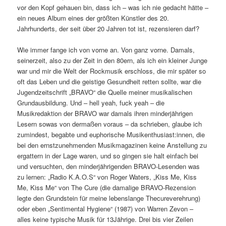
vor den Kopf gehauen bin, dass ich – was ich nie gedacht hätte –
ein neues Album eines der größten Künstler des 20.
Jahrhunderts, der seit über 20 Jahren tot ist, rezensieren darf?
Wie immer fange ich von vorne an. Von ganz vorne. Damals,
seinerzeit, also zu der Zeit in den 80ern, als ich ein kleiner Junge
war und mir die Welt der Rockmusik erschloss, die mir später so
oft das Leben und die geistige Gesundheit retten sollte, war die
Jugendzeitschrift „BRAVO“ die Quelle meiner musikalischen
Grundausbildung. Und – hell yeah, fuck yeah – die
Musikredaktion der BRAVO war damals ihren minderjährigen
Lesern sowas von dermaßen voraus – da schrieben, glaube ich
zumindest, begabte und euphorische Musikenthusiast:innen, die
bei den ernstzunehmenden Musikmagazinen keine Anstellung zu
ergattern in der Lage waren, und so gingen sie halt einfach bei
und versuchten, den minderjährigenden BRAVO-Lesenden was
zu lernen: „Radio K.A.O.S“ von Roger Waters, „Kiss Me, Kiss
Me, Kiss Me“ von The Cure (die damalige BRAVO-Rezension
legte den Grundstein für meine lebenslange Thecureverehrung)
oder eben „Sentimental Hygiene“ (1987) von Warren Zevon –
alles keine typische Musik für 13Jährige. Drei bis vier Zeilen