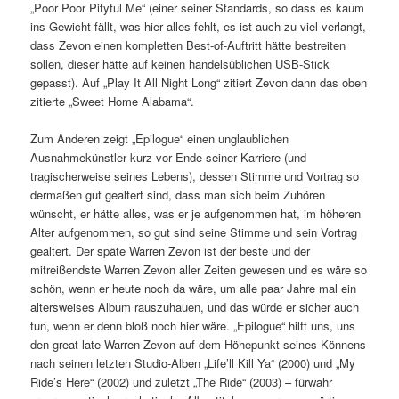
„Poor Poor Pityful Me“ (einer seiner Standards, so dass es kaum
ins Gewicht fällt, was hier alles fehlt, es ist auch zu viel verlangt,
dass Zevon einen kompletten Best-of-Auftritt hätte bestreiten
sollen, dieser hätte auf keinen handelsüblichen USB-Stick
gepasst). Auf „Play It All Night Long“ zitiert Zevon dann das oben
zitierte „Sweet Home Alabama“.
Zum Anderen zeigt „Epilogue“ einen unglaublichen
Ausnahmekünstler kurz vor Ende seiner Karriere (und
tragischerweise seines Lebens), dessen Stimme und Vortrag so
dermaßen gut gealtert sind, dass man sich beim Zuhören
wünscht, er hätte alles, was er je aufgenommen hat, im höheren
Alter aufgenommen, so gut sind seine Stimme und sein Vortrag
gealtert. Der späte Warren Zevon ist der beste und der
mitreißendste Warren Zevon aller Zeiten gewesen und es wäre so
schön, wenn er heute noch da wäre, um alle paar Jahre mal ein
altersweises Album rauszuhauen, und das würde er sicher auch
tun, wenn er denn bloß noch hier wäre. „Epilogue“ hilft uns, uns
den great late Warren Zevon auf dem Höhepunkt seines Könnens
nach seinen letzten Studio-Alben „Life’ll Kill Ya“ (2000) und „My
Ride’s Here“ (2002) und zuletzt „The Ride“ (2003) – fürwahr