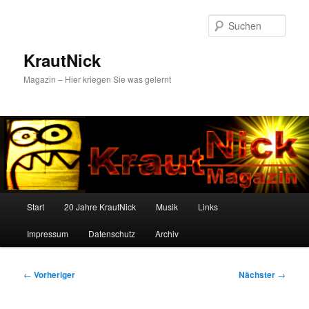
Zum
primären
Such
Inhalt
springen
KrautNick
Magazin – Hier kriegen Sie was gelernt
Hauptmenü
Start
20 Jahre KrautNick
Musik
Links
Impressum
Datenschutz
Archiv
Beitragsnavigation
←
Vorheriger
Nächster
→