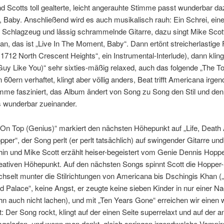
d Scotts toll gealterte, leicht angerauhte Stimme passt wunderbar da
Baby. Anschließend wird es auch musikalisch rauh: Ein Schrei, eine
s Schlagzeug und lässig schrammelnde Gitarre, dazu singt Mike Scot
, das ist „Live In The Moment, Baby“. Dann ertönt streicherlastige
 1712 North Crescent Heights“, ein Instrumental-Interlude), dann kling
uy Like You)“ sehr sixties-mäßig relaxed, auch das folgende „The Tou
n 60ern verhaftet, klingt aber völlig anders, Beat trifft Americana irgen
imme fasziniert, das Album ändert von Song zu Song den Stil und de
s wunderbar zueinander.
 On Top (Genius)“ markiert den nächsten Höhepunkt auf „Life, Death
per“, der Song perlt (er perlt tatsächlich) auf swingender Gitarre un
hin und Mike Scott erzählt heiser-begeistert vom Genie Dennis Hoppe
eativen Höhepunkt. Auf den nächsten Songs spinnt Scott die Hopper-
chselt munter die Stilrichtungen von Americana bis Dschingis Khan (
 Palace“, keine Angst, er zeugte keine sieben Kinder in nur einer N
hn auch nicht lachen), und mit „Ten Years Gone“ erreichen wir einen 
 Der Song rockt, klingt auf der einen Seite superrelaxt und auf der 
geladen, und wenn man denkt, gleich springen irgendwelche Vampir