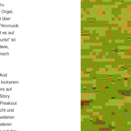
zu.
 Orgel,
t über
 Filmmusik
t es auf
rist“ ist
dwie,
nnoch
 And
d lockerem
rs auf
Story
„Freakout
acht und
weiteren
anderen
e auf den