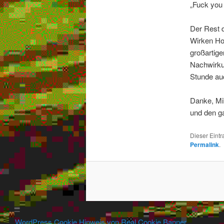
„Fuck you 
Der Rest 
Wirken Hop
großartig
Nachwirku
Stunde au
Danke, Mi
und den g
Dieser Eint
Permalink
.
WordPress Cookie Hinweis von Real Cookie Banner