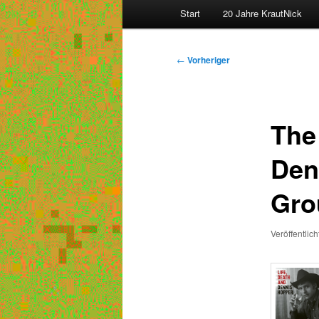
Hauptmenü
Start
20 Jahre KrautNick
Beitragsnavigation
←
Vorheriger
The
Den
Gro
Veröffentlic