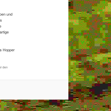
eben und
ts
e
artige
is Hopper
ür den