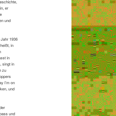
eschichte,
n, er
e
en und
m Jahr 1936
heißt, in
n
sst in
 singt in
h zu
Hoppers
ay I’m on
nken, und
der
abass und