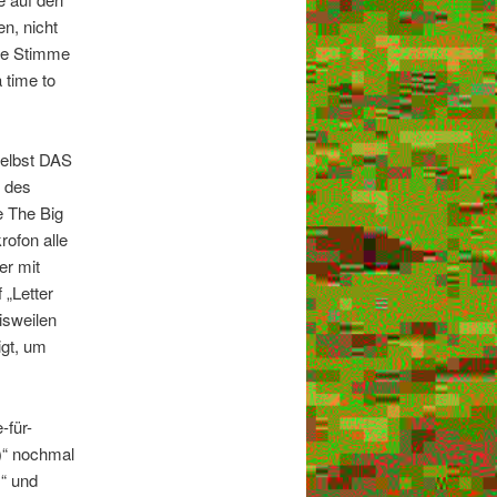
n, nicht
ene Stimme
 time to
selbst DAS
e des
e The Big
ofon alle
er mit
 „Letter
isweilen
igt, um
-für-
)“ nochmal
!“ und