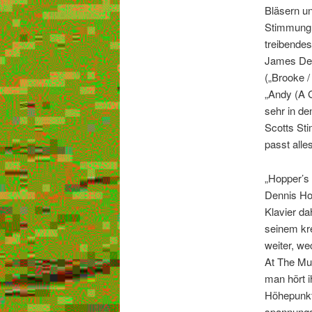
Bläsern un
Stimmung, 
treibende
James Dean
(„Brooke /
„Andy (A G
sehr in de
Scotts St
passt alle
„Hopper’s
Dennis Hop
Klavier da
seinem kr
weiter, we
At The Mud
man hört i
Höhepunkt:
spannungs