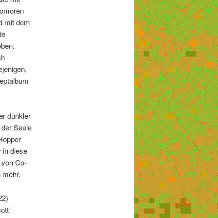
homoren
d mit dem
de
eben.
ch
ejenigen,
zeptalbum
er dunkler
 der Seele
 Hopper
 in diese
r von Co-
n mehr.
22)
ott