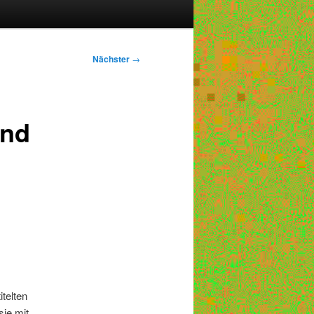
Nächster
→
And
telten
ie mit