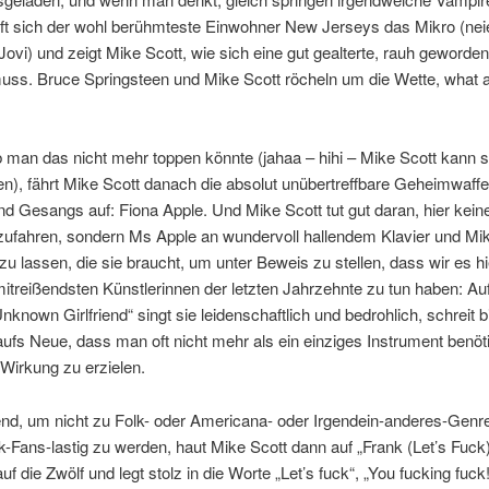
ift sich der wohl berühmteste Einwohner New Jerseys das Mikro (neie
ovi) und zeigt Mike Scott, wie sich eine gut gealterte, rauh geword
uss. Bruce Springsteen und Mike Scott röcheln um die Wette, what a
 man das nicht mehr toppen könnte (jahaa – hihi – Mike Scott kann 
n), fährt Mike Scott danach die absolut unübertreffbare Geheimwaff
nd Gesangs auf: Fiona Apple. Und Mike Scott tut gut daran, hier kein
ufahren, sondern Ms Apple an wundervoll hallendem Klavier und Mikr
 zu lassen, die sie braucht, um unter Beweis zu stellen, dass wir es hi
mitreißendsten Künstlerinnen der letzten Jahrzehnte zu tun haben: Auf
known Girlfriend“ singt sie leidenschaftlich und bedrohlich, schreit b
aufs Neue, dass man oft nicht mehr als ein einziges Instrument benöt
Wirkung zu erzielen.
d, um nicht zu Folk- oder Americana- oder Irgendein-anderes-Genre
Fans-lastig zu werden, haut Mike Scott dann auf „Frank (Let’s Fuck
auf die Zwölf und legt stolz in die Worte „Let’s fuck“, „You fucking fuck