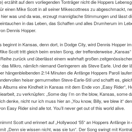
e) erzählt auf dem vorliegenden Tonträger nicht die Hoppers Lebensg
ür einen Mike Scott in all seiner Mikescottness zu abgeschmackt, nei
t hier was und da was, erzeugt mannigfache Stimmungen und lässt di
eintauchen in das Leben, das Schaffen und alles Drumherum im Leb
von Dennis Hopper.
 beginnt in Kansas, denn dort, in Dodge City, wird Dennis Hopper i
ike Scott tritt gleich beim ersten Song, der treffenderweise „Kansas“ 
e Reihe zurück und überlässt einem wahrhaft großen zeitgenössische
 das Mikro, nämlich niemand Geringerem als Steve Earle. Und der lä
er hängenbleibenden 2:14 Minuten die Anfänge Hoppers Paroli laufen,
dervollen heiser gemurmelten Steve-Earle-Stil und schafft es, gleic
s Albums eine Kindheit in Kansas mit dem Ende von „Easy Rider“, 
iearbeit, zu verknüpfen: „Some day I’m on the blow, Kansas, some d
 Ich denke, nicht nur ich muss hier an „You know, Billy, we blew it“ de
n Easy Rider sind alle tot. You’ll never get out of this world alive.
immt Scott und erinnert auf „Hollywood ‘55“ an Hoppers Anfänge in 
 mit „Denn sie wissen nicht, was sie tun“. Der Song swingt mit Kontr