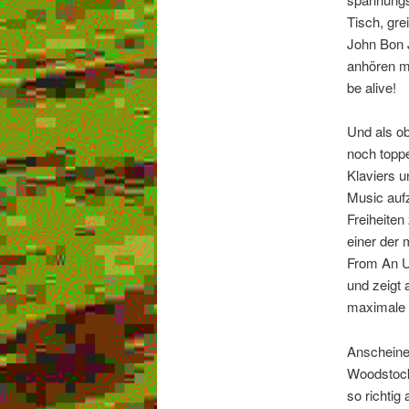
Tisch, gre
John Bon J
anhören m
be alive!
Und als ob
noch toppe
Klaviers u
Music aufz
Freiheiten
einer der 
From An Un
und zeigt 
maximale 
Anscheinen
Woodstock-
so richtig 