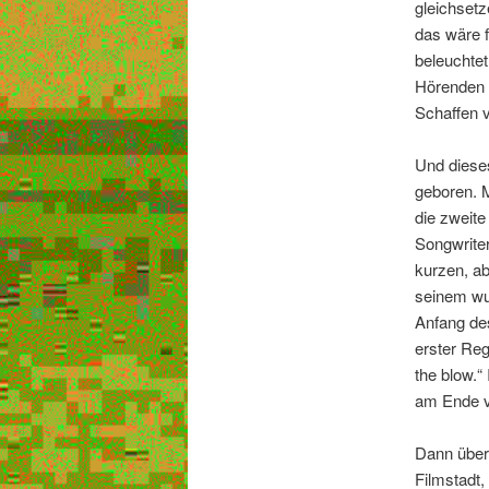
gleichsetz
das wäre f
beleuchte
Hörenden 
Schaffen 
Und dieses
geboren. M
die zweit
Songwriter
kurzen, ab
seinem wun
Anfang de
erster Reg
the blow.“
am Ende vo
Dann übern
Filmstadt,