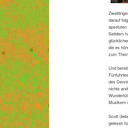
Zweitling
darauf fol
apseluten 
Seitdem ha
glückliche
die es hör
zum Thema
Und bereit
Fünfuhrte
des Dennis
nichts and
Wundertüte
Musikern w
Scott (lie
gelesen h