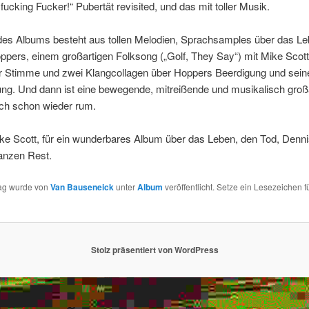
fucking Fucker!“ Pubertät revisited, und das mit toller Musik.
des Albums besteht aus tollen Melodien, Sprachsamples über das L
pers, einem großartigen Folksong („Golf, They Say“) mit Mike Scot
er Stimme und zwei Klangcollagen über Hoppers Beerdigung und sein
ng. Und dann ist eine bewegende, mitreißende und musikalisch groß
ch schon wieder rum.
ke Scott, für ein wunderbares Album über das Leben, den Tod, Denn
anzen Rest.
rag wurde von
Van Bauseneick
unter
Album
veröffentlicht. Setze ein Lesezeichen f
Stolz präsentiert von WordPress