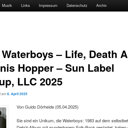
Musik
Links
Impressum
Datenschutz
Archiv
 Waterboys – Life, Death 
nis Hopper – Sun Label
up, LLC 2025
ht am
6. April 2025
Von Guido Dörheide (05.04.2025)
Sie sind ein Unikum, die Waterboys: 1983 auf dem selbstbeti
Debüt-Album mit wunderbarem Folk-Rock gestartet, haben s