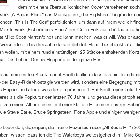
dem mit einem überaus ikonischen Cover versehenen sop
swerk „A Pagan Place“ das Musikgenre „The Big Music“ begründet un
genden „This Is The Sea“ perfektioniert, um dann auf ihrem wie ich fin
Meisterwerk „Fisherman’s Blues“ den Celtic Folk aus der Taufe zu h
t Mike Scott Narrenfeiheit und kann machen, was er will. Was er au
rweise alle ein bis drei Jahre tatsächlich tut. Heuer beschenkt er all di
en wollen, mit einem rund einstündigen, 25 Stücke enthaltenden Kon
 „Das Leben, Dennis Hopper und der ganze Rest“.
s auf dem ersten Stück macht Scott deutlich, dass das hier kein lang
e der Easy-Rider-Nostalgie werden wird, sondern eine Begegnung mit
 Hopper und allem, was diese repräsentiert. Für Scott repräsentiert
eres als die Popkultur der letzten 70 Jahre, und genau diese pfropft er
 von einem Album hinein, mit einer kleinen Hilfe einer illustren Scha
ie Steve Earle, Bruce Springsteen, Fiona Apple und einigen wenige
be Lesenden, diejenigen, die meine Rezension über „All Souls Hill“ (20
aben, wissen, dass ich die The Waterboys weitestgehend mit Mike Sc