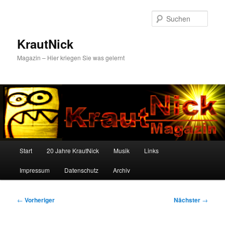
Zum
primären
Such
Inhalt
springen
KrautNick
Magazin – Hier kriegen Sie was gelernt
Hauptmenü
Start
20 Jahre KrautNick
Musik
Links
Impressum
Datenschutz
Archiv
Beitragsnavigation
←
Vorheriger
Nächster
→