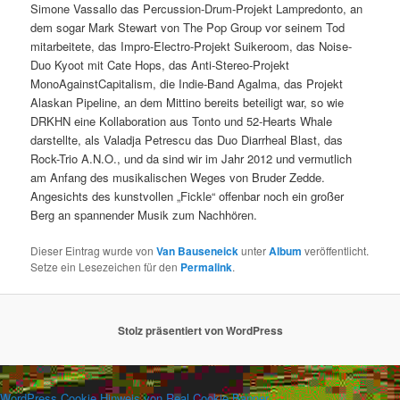
Simone Vassallo das Percussion-Drum-Projekt Lampredonto, an
dem sogar Mark Stewart von The Pop Group vor seinem Tod
mitarbeitete, das Impro-Electro-Projekt Suikeroom, das Noise-
Duo Kyoot mit Cate Hops, das Anti-Stereo-Projekt
MonoAgainstCapitalism, die Indie-Band Agalma, das Projekt
Alaskan Pipeline, an dem Mittino bereits beteiligt war, so wie
DRKHN eine Kollaboration aus Tonto und 52-Hearts Whale
darstellte, als Valadja Petrescu das Duo Diarrheal Blast, das
Rock-Trio A.N.O., und da sind wir im Jahr 2012 und vermutlich
am Anfang des musikalischen Weges von Bruder Zedde.
Angesichts des kunstvollen „Fickle“ offenbar noch ein großer
Berg an spannender Musik zum Nachhören.
Dieser Eintrag wurde von
Van Bauseneick
unter
Album
veröffentlicht.
Setze ein Lesezeichen für den
Permalink
.
Stolz präsentiert von WordPress
WordPress Cookie Hinweis von Real Cookie Banner