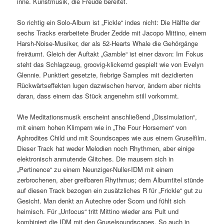
inne. Kunstmusik, die Freude bereitet.
So richtig ein Solo-Album ist „Fickle“ indes nicht: Die Hälfte der
sechs Tracks erarbeitete Bruder Zedde mit Jacopo Mittino, einem
Harsh-Noise-Musiker, der als 52-Hearts Whale die Gehörgänge
freiräumt. Gleich der Auftakt „Gamble“ ist einer davon: Im Fokus
steht das Schlagzeug, groovig-klickernd gespielt wie von Evelyn
Glennie. Punktiert gesetzte, fiebrige Samples mit dezidierten
Rückwärtseffekten lugen dazwischen hervor, ändern aber nichts
daran, dass einem das Stück angenehm still vorkommt.
Wie Meditationsmusik erscheint anschließend „Dissimulation“,
mit einem hohen Klimpern wie in „The Four Horsemen“ von
Aphrodites Child und mit Soundscapes wie aus einem Gruselfilm.
Dieser Track hat weder Melodien noch Rhythmen, aber einige
elektronisch anmutende Glitches. Die mausern sich in
„Pertinence“ zu einem Neunziger-Nuller-IDM mit einem
zerbrochenen, aber greifbaren Rhythmus; dem Albumtitel stünde
auf diesen Track bezogen ein zusätzliches R für „Frickle“ gut zu
Gesicht. Man denkt an Autechre oder Scorn und fühlt sich
heimisch. Für „Unfocus“ tritt Mittino wieder ans Pult und
kombiniert die IDM mit den Gruselsoundscapes. So auch in