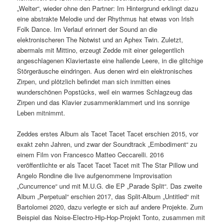
„Welter“, wieder ohne den Partner: Im Hintergrund erklingt dazu
eine abstrakte Melodie und der Rhythmus hat etwas von Irish
Folk Dance. Im Verlauf erinnert der Sound an die
elektronischeren The Notwist und an Aphex Twin. Zuletzt,
abermals mit Mittino, erzeugt Zedde mit einer gelegentlich
angeschlagenen Klaviertaste eine hallende Leere, in die glitchige
Störgeräusche eindringen. Aus denen wird ein elektronisches
Zirpen, und plötzlich befindet man sich inmitten eines
wunderschönen Popstücks, weil ein warmes Schlagzeug das
Zirpen und das Klavier zusammenklammert und ins sonnige
Leben mitnimmt.
Zeddes erstes Album als Tacet Tacet Tacet erschien 2015, vor
exakt zehn Jahren, und zwar der Soundtrack „Embodiment“ zu
einem Film von Francesco Matteo Ceccarelli. 2016
veröffentlichte er als Tacet Tacet Tacet mit The Star Pillow und
Angelo Rondine die live aufgenommene Improvisation
„Cuncurrence“ und mit M.U.G. die EP „Parade Split“. Das zweite
Album „Perpetual“ erschien 2017, das Split-Album „Untitled“ mit
Bartolomei 2020, dazu verlegte er sich auf andere Projekte. Zum
Beispiel das Noise-Electro-Hip-Hop-Projekt Tonto, zusammen mit