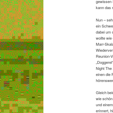
gewissen 
kann das 
Nun – sehr
ein Schwel
dabei um d
wollte wie
Marr-Skala
Wiedervere
Reunion-V
„Doggerel
Night The
einen die 
hörenswer
Gleich bei
wie schön 
und einem 
erinnert, 