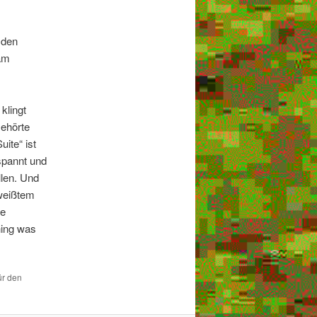
 den
 am
klingt
Gehörte
ite“ ist
tspannt und
llen. Und
hweißtem
te
hing was
ür den