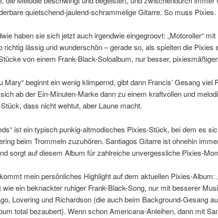
e, die Melodie beschwingt und begeistert, und zwischendurch immer 
derbare quietschend-jaulend-schrammelige Gitarre. So muss Pixies.
wie haben sie sich jetzt auch irgendwie eingegroovt: „Motoroller“ mit
 so richtig lässig und wunderschön – gerade so, als spielten die Pixies 
Stücke von einem Frank-Black-Soloalbum, nur besser, pixiesmäßiger
u Mary“ beginnt ein wenig klimpernd, gibt dann Francis’ Gesang vie
 sich ab der Ein-Minuten-Marke dann zu einem kraftvollen und melod
Stück, dass nicht wehtut, aber Laune macht.
ds“ ist ein typisch punkig-altmodisches Pixies-Stück, bei dem es sic
ering beim Trommeln zuzuhören. Santiagos Gitarre ist ohnehin immer
und sorgt auf diesem Album für zahlreiche unvergessliche Pixies-Mo
kommt mein persönliches Highlight auf dem aktuellen Pixies-Album:
t wie ein beknackter ruhiger Frank-Black-Song, nur mit besserer Mus
ago, Lovering und Richardson (die auch beim Background-Gesang a
bum total bezaubert). Wenn schon Americana-Anleihen, dann mit San