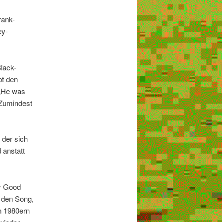
rank-
ey-
lack-
bt den
 „He was
 Zumindest
 der sich
 anstatt
ny Good
t den Song,
en 1980ern