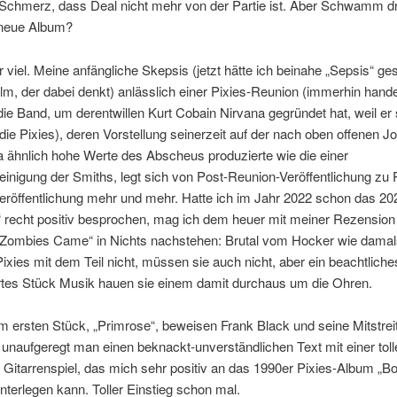
Schmerz, dass Deal nicht mehr von der Partie ist. Aber Schwamm d
neue Album?
 viel. Meine anfängliche Skepsis (jetzt hätte ich beinahe „Sepsis“ ge
m, der dabei denkt) anlässlich einer Pixies-Reunion (immerhin hande
ie Band, um derentwillen Kurt Cobain Nirvana gegründet hat, weil er 
 die Pixies), deren Vorstellung seinerzeit auf der nach oben offenen J
 ähnlich hohe Werte des Abscheus produzierte wie die einer
inigung der Smiths, legt sich von Post-Reunion-Veröffentlichung zu 
eröffentlichung mehr und mehr. Hatte ich im Jahr 2022 schon das 2
“ recht positiv besprochen, mag ich dem heuer mit meiner Rezension
 Zombies Came“ in Nichts nachstehen: Brutal vom Hocker wie dama
Pixies mit dem Teil nicht, müssen sie auch nicht, aber ein beachtliche
tes Stück Musik hauen sie einem damit durchaus um die Ohren.
m ersten Stück, „Primrose“, beweisen Frank Black und seine Mitstrei
unaufgeregt man einen beknackt-unverständlichen Text mit einer tol
Gitarrenspiel, das mich sehr positiv an das 1990er Pixies-Album „
hinterlegen kann. Toller Einstieg schon mal.