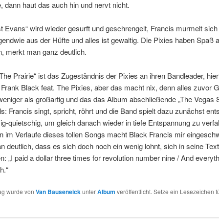
e, dann haut das auch hin und nervt nicht.
t Evans“ wird wieder gesurft und geschrengelt, Francis murmelt sich
endwie aus der Hüfte und alles ist gewaltig. Die Pixies haben Spaß
, merkt man ganz deutlich.
The Prairie“ ist das Zugeständnis der Pixies an ihren Bandleader, hier 
 Frank Black feat. The Pixies, aber das macht nix, denn alles zuvor 
weniger als großartig und das das Album abschließende „The Vegas Su
ls: Francis singt, spricht, röhrt und die Band spielt dazu zunächst en
ig-quietschig, um gleich danach wieder in tiefe Entspannung zu verfa
n im Verlaufe dieses tollen Songs macht Black Francis mir eingesc
n deutlich, dass es sich doch noch ein wenig lohnt, sich in seine Tex
n: „I paid a dollar three timеs for revolution number nine / And everyt
h.“
rag wurde von
Van Bauseneick
unter
Album
veröffentlicht. Setze ein Lesezeichen f