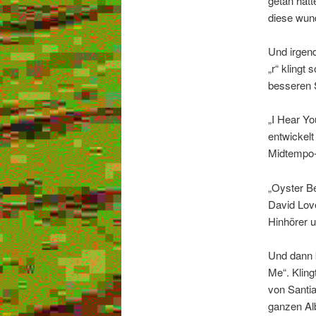
getan hätt
diese wun
Und irgend
„r“ klingt
besseren 
„I Hear Yo
entwickelt
Midtempo-
„Oyster Be
David Lov
Hinhörer 
Und dann 
Me“. Kling
von Santi
ganzen Al