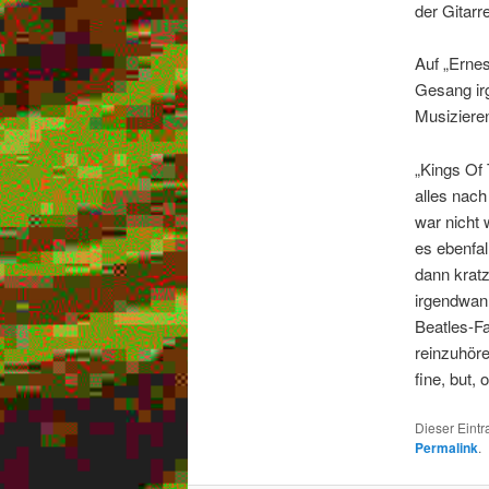
der Gitarr
Auf „Ernes
Gesang irg
Musizieren
„Kings Of 
alles nach
war nicht 
es ebenfal
dann kratz
irgendwan
Beatles-Fa
reinzuhöre
fine, but, o
Dieser Eint
Permalink
.