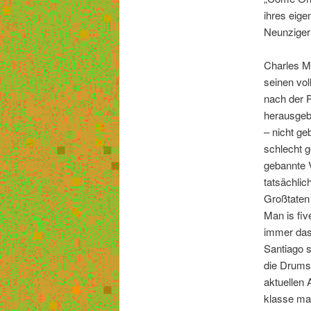
ihres eige
Neunziger
Charles Mi
seinen vo
nach der 
herausgeb
– nicht ge
schlecht 
gebannte 
tatsächlic
Großtaten 
Man is fiv
immer das
Santiago s
die Drums
aktuellen 
klasse ma