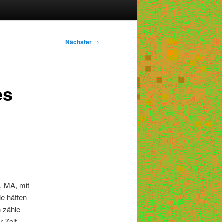
Nächster
→
es
, MA, mit
e hätten
h zähle
r Zeit