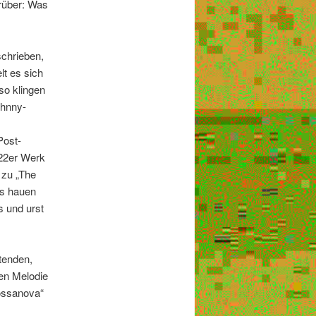
rüber: Was
schrieben,
lt es sich
so klingen
ohnny-
Post-
022er Werk
 zu „The
ls hauen
s und urst
tenden,
len Melodie
Bossanova“