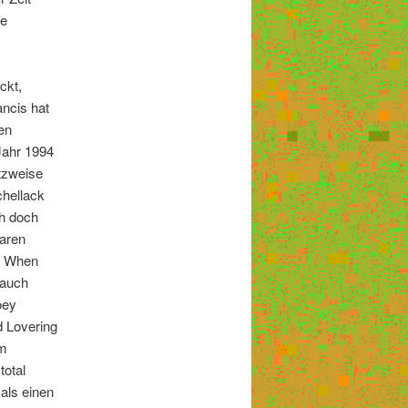
ie
ckt,
ncis hat
en
Jahr 1994
tzweise
hellack
h doch
baren
e. When
 auch
oey
d Lovering
em
total
als einen