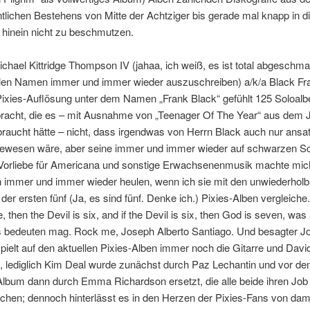
ntlichen Bestehens von Mitte der Achtziger bis gerade mal knapp in d
 hinein nicht zu beschmutzen.
chael Kittridge Thompson IV (jahaa, ich weiß, es ist total abgeschma
llen Namen immer und immer wieder auszuschreiben) a/k/a Black Fra
Pixies-Auflösung unter dem Namen „Frank Black“ gefühlt 125 Soloalb
racht, die es – mit Ausnahme von „Teenager Of The Year“ aus dem 
braucht hätte – nicht, dass irgendwas von Herrn Black auch nur ansa
gewesen wäre, aber seine immer und immer wieder auf schwarzen Sc
Vorliebe für Americana und sonstige Erwachsenenmusik machte mic
h immer und immer wieder heulen, wenn ich sie mit den unwiederhol
der ersten fünf (Ja, es sind fünf. Denke ich.) Pixies-Alben vergleich
e, then the Devil is six, and if the Devil is six, then God is seven, was
 bedeuten mag. Rock me, Joseph Alberto Santiago. Und besagter J
pielt auf den aktuellen Pixies-Alben immer noch die Gitarre und Davi
, lediglich Kim Deal wurde zunächst durch Paz Lechantin und vor d
Album dann durch Emma Richardson ersetzt, die alle beide ihren Job 
chen; dennoch hinterlässt es in den Herzen der Pixies-Fans von dam