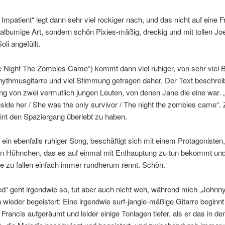
 Impatient“ legt dann sehr viel rockiger nach, und das nicht auf eine F
albumige Art, sondern schön Pixies-mäßig, dreckig und mit tollen Jo
li angefüllt.
 Night The Zombies Came“) kommt dann viel ruhiger, von sehr viel B
hythmusgitarre und viel Stimmung getragen daher. Der Text beschrei
ng von zwei vermutlich jungen Leuten, von denen Jane die eine war.
side her / She was the only survivor / The night the zombies came“.
int den Spaziergang überlebt zu haben.
 ein ebenfalls ruhiger Song, beschäftigt sich mit einem Protagonisten,
ein Hühnchen, das es auf einmal mit Enthauptung zu tun bekommt und
ie zu fallen einfach immer rundherum rennt. Schön.
d“ geht irgendwie so, tut aber auch nicht weh, während mich „John
wieder begeistert: Eine irgendwie surf-jangle-mäßige Gitarre beginn
 Francis aufgeräumt und leider einige Tonlagen tiefer, als er das in d