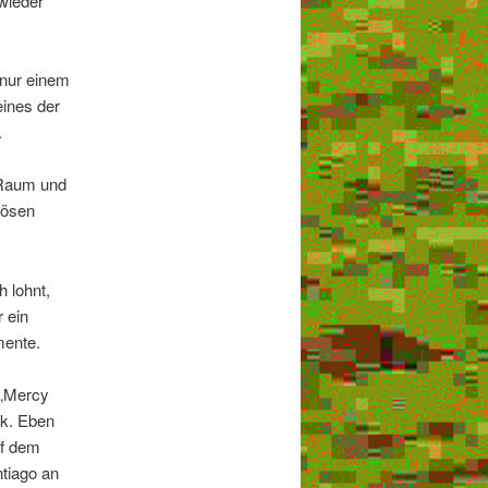
wieder
 nur einem
eines der
.
l Raum und
iösen
h lohnt,
 ein
mente.
 „Mercy
ik. Eben
uf dem
tiago an