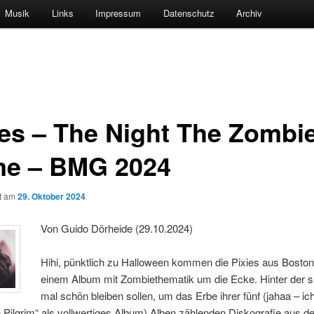
Musik
Links
Impressum
Datenschutz
Archiv
ies – The Night The Zombi
e – BMG 2024
ht am
29. Oktober 2024
Von Guido Dörheide (29.10.2024)
Hihi, pünktlich zu Halloween kommen die Pixies aus Boston
einem Album mit Zombiethematik um die Ecke. Hinter der si
mal schön bleiben sollen, um das Erbe ihrer fünf (jahaa – ic
ilgrim“ als vollwertiges Album) Alben zählenden Diskografie aus de