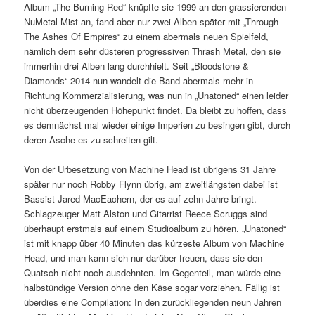
Album „The Burning Red“ knüpfte sie 1999 an den grassierenden
NuMetal-Mist an, fand aber nur zwei Alben später mit „Through
The Ashes Of Empires“ zu einem abermals neuen Spielfeld,
nämlich dem sehr düsteren progressiven Thrash Metal, den sie
immerhin drei Alben lang durchhielt. Seit „Bloodstone &
Diamonds“ 2014 nun wandelt die Band abermals mehr in
Richtung Kommerzialisierung, was nun in „Unatoned“ einen leider
nicht überzeugenden Höhepunkt findet. Da bleibt zu hoffen, dass
es demnächst mal wieder einige Imperien zu besingen gibt, durch
deren Asche es zu schreiten gilt.
Von der Urbesetzung von Machine Head ist übrigens 31 Jahre
später nur noch Robby Flynn übrig, am zweitlängsten dabei ist
Bassist Jared MacEachern, der es auf zehn Jahre bringt.
Schlagzeuger Matt Alston und Gitarrist Reece Scruggs sind
überhaupt erstmals auf einem Studioalbum zu hören. „Unatoned“
ist mit knapp über 40 Minuten das kürzeste Album von Machine
Head, und man kann sich nur darüber freuen, dass sie den
Quatsch nicht noch ausdehnten. Im Gegenteil, man würde eine
halbstündige Version ohne den Käse sogar vorziehen. Fällig ist
überdies eine Compilation: In den zurückliegenden neun Jahren