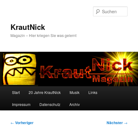
Zum
primären
Such
Inhalt
springen
KrautNick
Magazin – Hier kriegen Sie was gelernt
Hauptmenü
Start
20 Jahre KrautNick
Musik
Links
Impressum
Datenschutz
Archiv
Beitragsnavigation
←
Vorheriger
Nächster
→