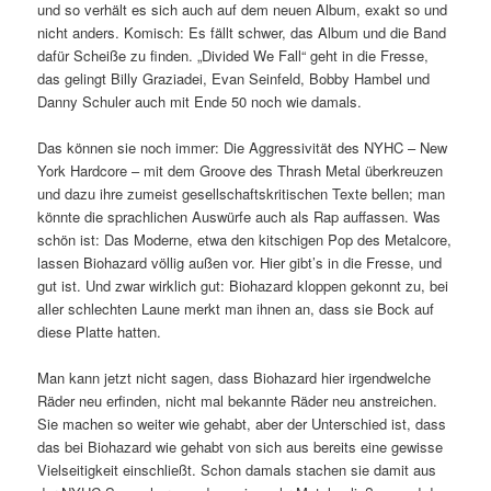
und so verhält es sich auch auf dem neuen Album, exakt so und
nicht anders. Komisch: Es fällt schwer, das Album und die Band
dafür Scheiße zu finden. „Divided We Fall“ geht in die Fresse,
das gelingt Billy Graziadei, Evan Seinfeld, Bobby Hambel und
Danny Schuler auch mit Ende 50 noch wie damals.
Das können sie noch immer: Die Aggressivität des NYHC – New
York Hardcore – mit dem Groove des Thrash Metal überkreuzen
und dazu ihre zumeist gesellschaftskritischen Texte bellen; man
könnte die sprachlichen Auswürfe auch als Rap auffassen. Was
schön ist: Das Moderne, etwa den kitschigen Pop des Metalcore,
lassen Biohazard völlig außen vor. Hier gibt’s in die Fresse, und
gut ist. Und zwar wirklich gut: Biohazard kloppen gekonnt zu, bei
aller schlechten Laune merkt man ihnen an, dass sie Bock auf
diese Platte hatten.
Man kann jetzt nicht sagen, dass Biohazard hier irgendwelche
Räder neu erfinden, nicht mal bekannte Räder neu anstreichen.
Sie machen so weiter wie gehabt, aber der Unterschied ist, dass
das bei Biohazard wie gehabt von sich aus bereits eine gewisse
Vielseitigkeit einschließt. Schon damals stachen sie damit aus