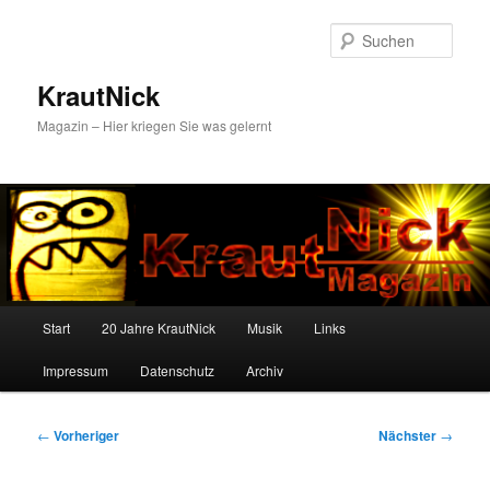
Zum
primären
Such
Inhalt
springen
KrautNick
Magazin – Hier kriegen Sie was gelernt
Hauptmenü
Start
20 Jahre KrautNick
Musik
Links
Impressum
Datenschutz
Archiv
Beitragsnavigation
←
Vorheriger
Nächster
→