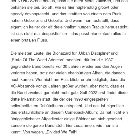
der NYHC-Szene heraus, dass sie mehr Metal zuließen, und das
behalten sie bei. So oft, wie es hier hüpfemäßig groovt oder
speedy davonprescht, und das inmitten von einem dem Punk
nahem Geboller und Gebelle. Und wenn man feststellt, dass
eigentlich keiner der elf dreieinhalbminütigen Tracks heraussticht,
ist das nicht mal despektierlich – das passt hier einfach alles in
einen brutalen Fluss.
Die meisten Leute, die Biohazard für „Urban Discipline“ und
„State Of The World Address“ mochten, dürften die 1987
gegründete Band bereits vor 30 Jahren wieder aus den Augen
verloren haben, trotz der vielen ebenbürtigen Alben, die danach
noch kamen. Wer nicht am Puls blieb, erfuhr lediglich, dass die
VÖ-Abstände vor 20 Jahren größer wurden, aber nicht, dass es
die Band zweimal gar nicht mehr gab. Seit 2022 erst findet diese
dritte Inkarnation statt, die der des 1990 eingespielten
selbstbetitelten Debütalbums entspricht. Und das ist eigentlich
das erstaunlichste an diesem Comeback-Album: Da hat nicht ein
übriggebliebener Altgedienter einige Söldner um sich geschart,
sondern die ganze Band steht hier zusammen, wie man sie
kennt. Von wegen, „Divided We Fall“!